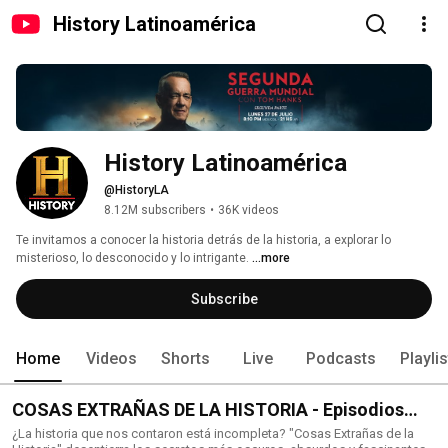
History Latinoamérica
History Latinoamérica
@HistoryLA
8.12M subscribers
•
36K videos
Te invitamos a conocer la historia detrás de la historia, a explorar lo 
misterioso, lo desconocido y lo intrigante. 
...more
Subscribe
Home
Videos
Shorts
Live
Podcasts
Playli
COSAS EXTRAÑAS DE LA HISTORIA - Episodios
Completos
¿La historia que nos contaron está incompleta? "Cosas Extrañas de la