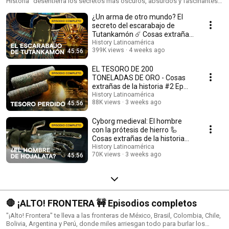
Historia" desentierra los secretos más oscuros, absurdos y fascinantes
del pasado. Desde computadoras de hace 2000 años rescatadas del
¿Un arma de otro mundo? El
fondo del mar, hasta momias congeladas en un grito eterno y
conspiraciones con tecnología que no debería existir. Cada episodio
secreto del escarabajo de
analiza los artefactos reales que desconciertan a la ciencia y cambian
Tutankamón ☄️ Cosas extrañas
todo lo que creíamos saber sobre la humanidad.
de la historia #1
History Latinoamérica
399K views
4 weeks ago
45:56
EL TESORO DE 200
TONELADAS DE ORO - Cosas
extrañas de la historia #2 Ep
completo
History Latinoamérica
88K views
3 weeks ago
45:56
Cyborg medieval: El hombre
con la prótesis de hierro 🦾
Cosas extrañas de la historia
#3 Ep completo
History Latinoamérica
70K views
3 weeks ago
45:56
🛑 ¡ALTO! FRONTERA 🚧 Episodios completos
"¡Alto! Frontera" te lleva a las fronteras de México, Brasil, Colombia, Chile,
Bolivia, Argentina y Perú, donde miles arriesgan todo para burlar los