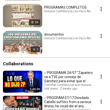
PROGRAMAS COMPLETOS
Historia Confidencial,con Paco Álvarez el Roma
39
documentos
Historia Confidencial,con Paco Álvarez el Romano
2
Collaborations
✅PROGRAMA 24/07 "Zapatero
va a TVE por consejo de
Sánchez para evitar que el
incendio le queme a él"
Castillon Confidencial and Historia Confidencia
56K views
2 weeks ago
1:46:06
✅PROGRAM 07/17 Diosdado
Cabello suffers from a serious
illness, he could die at any