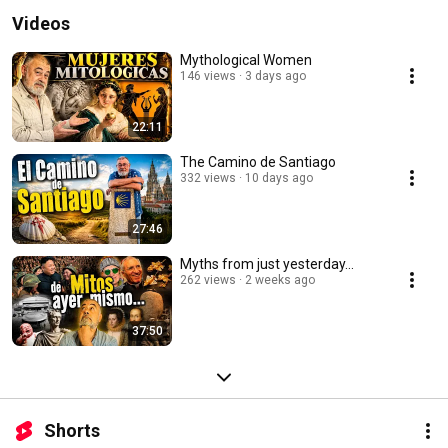
Videos
Mythological Women
146 views
3 days ago
22:11
The Camino de Santiago
332 views
10 days ago
27:46
Myths from just yesterday...
262 views
2 weeks ago
37:50
Shorts