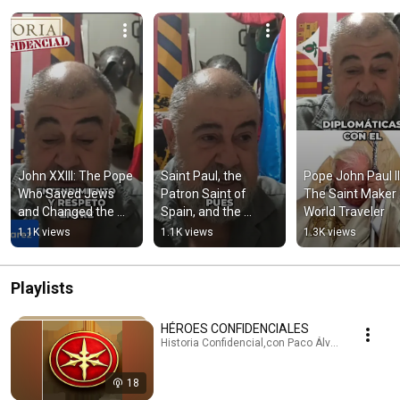
John XXIII: The Pope 
Saint Paul, the 
Pope John Paul II:
Who Saved Jews 
Patron Saint of 
The Saint Maker 
and Changed the 
Spain, and the 
World Traveler
Church
Christian Faith
1.1K views
1.1K views
1.3K views
Playlists
HÉROES CONFIDENCIALES
Historia Confidencial,con Paco Álvarez el Roma
18