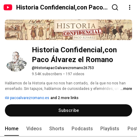
Historia Confidencial,con Paco
Álvarez el Romano
Historia Confidencial,con 
Paco Álvarez el Romano
@HistoriapacOalvarezromano26753
9.54K subscribers
•
197 videos
Hablamos de la Historia que no nos han contado,  de la que no nos han 
enseñado. Sin tapujos, hablamos de curiosidades y efemérides, un rincón 
...more
para hablar de Historia de verdad con amigos. Roma, Hispanidad... motivos 
pacoalvarezromano.es
and 2 more links
para estar orgullosos de ser hispanos. Ven a conocer los secretos de la 
Historia, ven a Historia Confidencial, con Paco Álvarez, el romano. 
Subscribe
Home
Videos
Shorts
Podcasts
Playlists
Pos