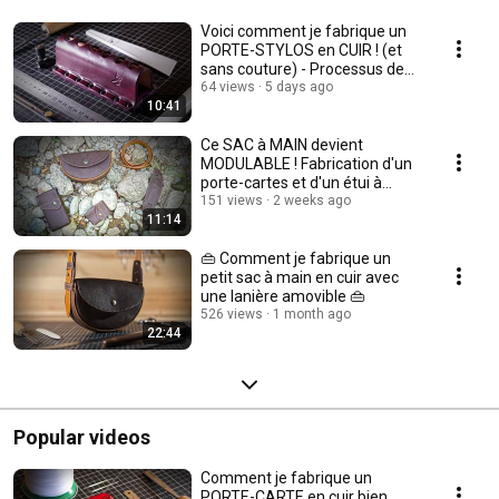
Voici comment je fabrique un
PORTE-STYLOS en CUIR ! (et
sans couture) - Processus de
Création #28
64 views
5 days ago
10:41
Ce SAC à MAIN devient
MODULABLE ! Fabrication d'un
porte-cartes et d'un étui à
smartphone.
151 views
2 weeks ago
11:14
👜 Comment je fabrique un
petit sac à main en cuir avec
une lanière amovible 👜
526 views
1 month ago
22:44
Popular videos
Comment je fabrique un
PORTE-CARTE en cuir bien