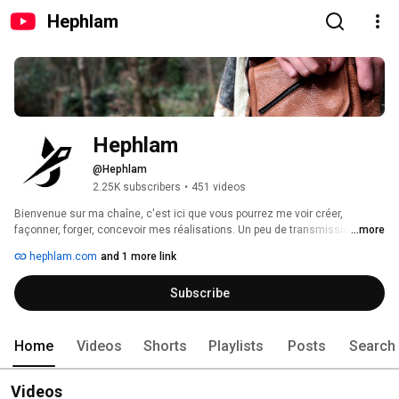
Hephlam
Hephlam
@Hephlam
2.25K subscribers
•
451 videos
Bienvenue sur ma chaîne, c'est ici que vous pourrez me voir créer, 
façonner, forger, concevoir mes réalisations. Un peu de transmission mais 
...more
surtout du plaisir, je vous invite à découvrir mon métier tel que je le 
hephlam.com
and 1 more link
pratique. N'hésitez pas à aller voir mon Instagram ainsi que mon site web 
si vous souhaitez vous offrir l'une de ces créations. 
Subscribe
Home
Videos
Shorts
Playlists
Posts
Search
Videos