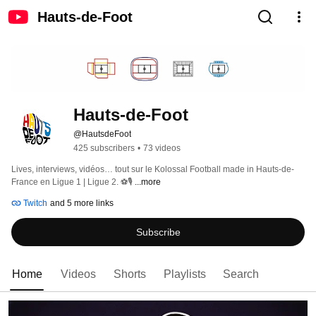
Hauts-de-Foot
Hauts-de-Foot
@HautsdeFoot
425 subscribers
•
73 videos
Lives, interviews, vidéos… tout sur le Kolossal Football made in Hauts-de-
France en Ligue 1 | Ligue 2. ⚽️🎙️ 
...more
Twitch
and 5 more links
Subscribe
Home
Videos
Shorts
Playlists
Search