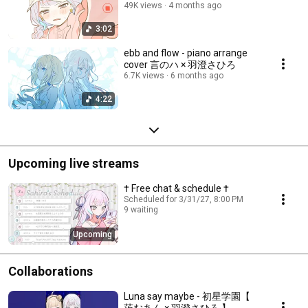
49K views
4 months ago
3:02
ebb and flow - piano arrange
cover 言のハ × 羽澄さひろ
6.7K views
6 months ago
4:22
Upcoming live streams
† Free chat & schedule †
Scheduled for 3/31/27, 8:00 PM
9 waiting
Upcoming
Collaborations
Luna say maybe - 初星学園【
茨むあん × 羽澄さひろ 】