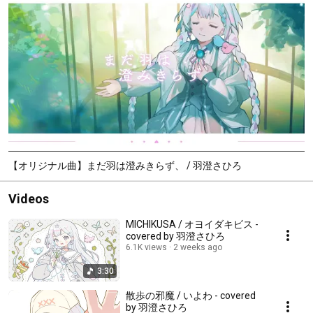
【オリジナル曲】まだ羽は澄みきらず、 / 羽澄さひろ
Videos
MICHIKUSA / オヨイダキビス -
covered by 羽澄さひろ
6.1K views
2 weeks ago
3:30
散歩の邪魔 / いよわ - covered
by 羽澄さひろ