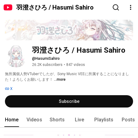
羽澄さひろ / Hasumi Sahiro
羽澄さひろ / Hasumi Sahiro
@HasumiSahiro
26.2K subscribers
•
847 videos
無所属個人勢VTuberでしたが、Sony Music VEEに所属することになりまし
た！よろしくお願いします！ 
...more
X
Subscribe
Home
Videos
Shorts
Live
Playlists
Posts