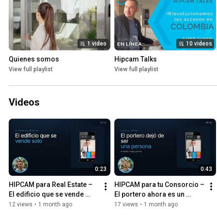
1 video
10 videos
Quienes somos
Hipcam Talks
View full playlist
View full playlist
Videos
0:23
0:43
HIPCAM para Real Estate – 
HIPCAM para tu Consorcio – 
El edificio que se vende 
El portero ahora es un 
solo (15s)
sistema, monitoreado 24/7 
12 views
•
1 month ago
17 views
•
1 month ago
(60s)