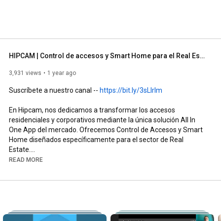
HIPCAM | Control de accesos y Smart Home para el Real Estate
3,931 views
1 year ago
Suscríbete a nuestro canal -- 
https://bit.ly/3sLIrIm
En Hipcam, nos dedicamos a transformar los accesos 
residenciales y corporativos mediante la única solución All In 
One App del mercado. Ofrecemos Control de Accesos y Smart 
Home diseñados específicamente para el sector de Real 
Estate.

READ MORE
Desarrollamos una solución que desde una única app permite 
controlar el ingreso al edificio y al apartamento mejorando la 
experiencia de los usuarios y brindando seguridad de manera 
eficiente y accesible.

Sumate a las más de 180 desarrolladoras que llevaron sus 