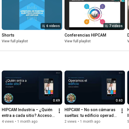
proyectos a un siguiente nivel con nuestra solución.

#HipcamAllInOne
6 videos
7 videos
Email: sales@hipcam.com

Whatsapp +54 91156067175
Shorts
Conferencias HIPCAM
View full playlist
View full playlist
V
0:49
0:40
HIPCAM Industria – ¿Quién 
HIPCAM – No son cámaras 
entra a cada sitio? Acceso 
sueltas: tu edificio operado 
l
multi-sitio en una consola 
como un sistema (60s)
4 views
•
1 month ago
2 views
•
1 month ago
5
(60s)