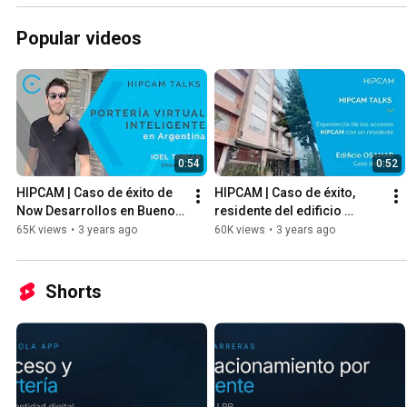
Popular videos
0:54
0:52
HIPCAM | Caso de éxito de 
HIPCAM | Caso de éxito, 
Now Desarrollos en Buenos 
residente del edificio 
Aires, Argentina
Osahar Bogotá, Colombia
65K views
•
3 years ago
60K views
•
3 years ago
Shorts