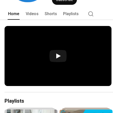
Home
Videos
Shorts
Playlists
Playlists