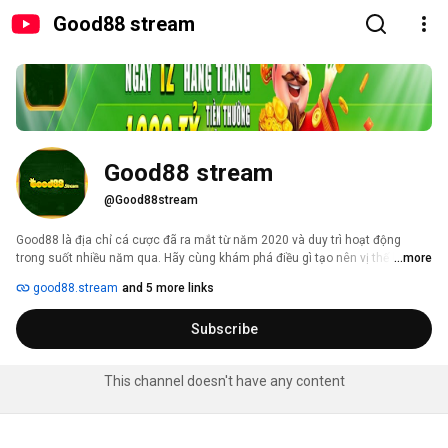
Good88 stream
Good88 stream
@Good88stream
Good88 là địa chỉ cá cược đã ra mắt từ năm 2020 và duy trì hoạt động 
trong suốt nhiều năm qua. Hãy cùng khám phá điều gì tạo nên vị thế bền 
...more
vững của sân chơi này. 
good88.stream
and 5 more links
Subscribe
This channel doesn't have any content