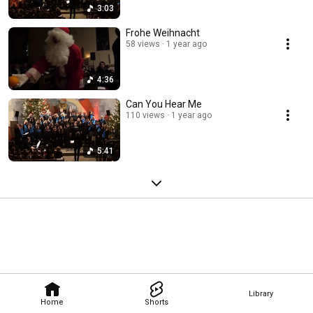
3:03
Frohe Weihnacht
58 views
1 year ago
4:36
Can You Hear Me
110 views
1 year ago
5:41
Library
Home
Shorts