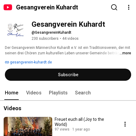
Gesangverein Kuhardt
Gesangverein Kuhardt
@GesangvereinKuhardt
230 subscribers
•
44 videos
Der Gesangverein Männerchor Kuhardt e.V. ist ein Traditionsverein, der mit 
seinen drei Chören zum kulturellen Leben unserer Gemeinde beiträgt. 
...more
gesangverein-kuhardt.de
Subscribe
Home
Videos
Playlists
Search
Videos
Freuet euch all (Joy to the
World)
97 views
1 year ago