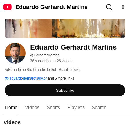
Eduardo Gerhardt Martins
Eduardo Gerhardt Martins
@GerhardtMartins
36 subscribers
•
26 videos
Advogado no Rio Grande do Sul - Brasil 
...more
eduardogerhardt.adv.br
and 6 more links
Subscribe
Home
Videos
Shorts
Playlists
Search
Videos