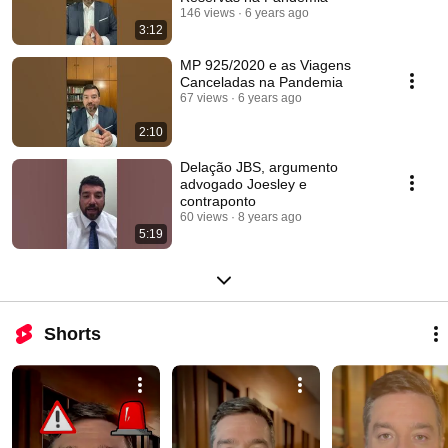
146 views
6 years ago
3:12
MP 925/2020 e as Viagens
Canceladas na Pandemia
67 views
6 years ago
2:10
Delação JBS, argumento
advogado Joesley e
contraponto
60 views
8 years ago
5:19
Shorts