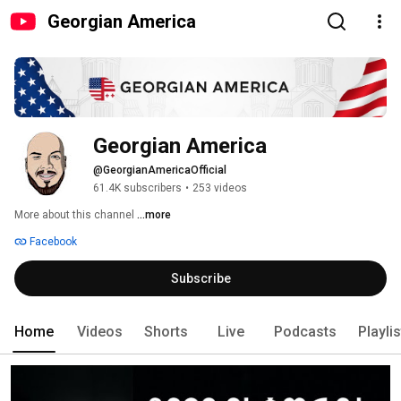
Georgian America
Georgian America
@GeorgianAmericaOfficial
61.4K subscribers
•
253 videos
More about this channel
...more
Facebook
Subscribe
Home
Videos
Shorts
Live
Podcasts
Playli