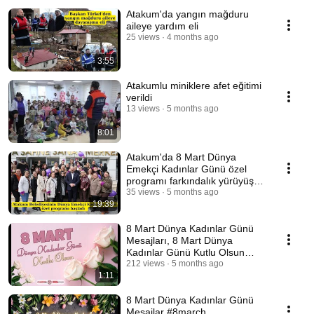
Atakum'da yangın mağduru
aileye yardım eli
25 views
4 months ago
3:55
Atakumlu miniklere afet eğitimi
verildi
13 views
5 months ago
8:01
Atakum'da 8 Mart Dünya
Emekçi Kadınlar Günü özel
programı farkındalık yürüyüşü
ile başladı
35 views
5 months ago
19:39
8 Mart Dünya Kadınlar Günü
Mesajları, 8 Mart Dünya
Kadınlar Günü Kutlu Olsun
#8march #8mart
212 views
5 months ago
1:11
8 Mart Dünya Kadınlar Günü
Mesajlar #8march