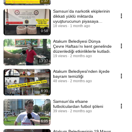
1:37
Samsun’da narkotik ekiplerinin
dikkati yüklü miktarda
uyuşturucunun piyasaya
sürülmesini engelledi
18 views
1 month ago
0:58
Atakum Belediyesi Dünya
Çevre Haftası’nı kent genelinde
düzenlediği etkinliklerle kutladı.
19 views
2 months ago
13:37
Atakum Belediyesi'nden ilçede
bayram temizliği
48 views
2 months ago
6:30
Samsun'da efsane
futbolculardan futbol şöleni
39 views
2 months ago
6:05
Atakum Belediyesinin 19 Mayıs