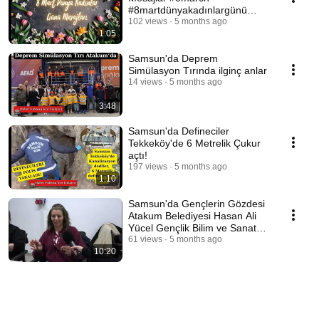
#8martdünyakadınlargünü
#kadınlargünü
102 views
5 months ago
1:05
Samsun'da Deprem
Simülasyon Tırında ilginç anlar
14 views
5 months ago
3:48
Samsun'da Defineciler
Tekkeköy'de 6 Metrelik Çukur
açtı!
197 views
5 months ago
1:10
Samsun'da Gençlerin Gözdesi
Atakum Belediyesi Hasan Ali
Yücel Gençlik Bilim ve Sanat
Merkezi
61 views
5 months ago
10:20