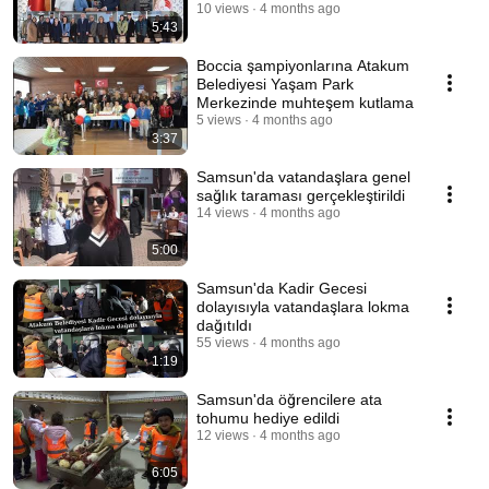
10 views
4 months ago
5:43
Boccia şampiyonlarına Atakum
Belediyesi Yaşam Park
Merkezinde muhteşem kutlama
5 views
4 months ago
3:37
Samsun'da vatandaşlara genel
sağlık taraması gerçekleştirildi
14 views
4 months ago
5:00
Samsun'da Kadir Gecesi
dolayısıyla vatandaşlara lokma
dağıtıldı
55 views
4 months ago
1:19
Samsun'da öğrencilere ata
tohumu hediye edildi
12 views
4 months ago
6:05