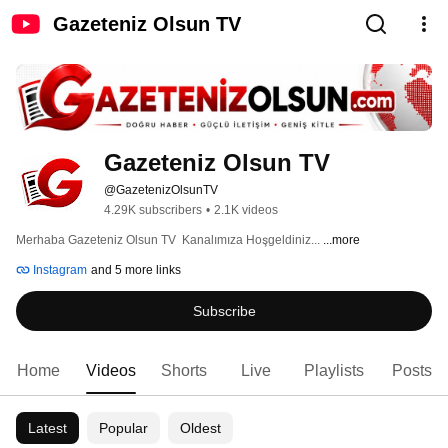
Gazeteniz Olsun TV
Gazeteniz Olsun TV
@GazetenizOlsunTV
4.29K subscribers
•
2.1K videos
Merhaba Gazeteniz Olsun TV  Kanalımıza Hoşgeldiniz... 
...more
Instagram
and 5 more links
Subscribe
Home
Videos
Shorts
Live
Playlists
Posts
Latest
Popular
Oldest