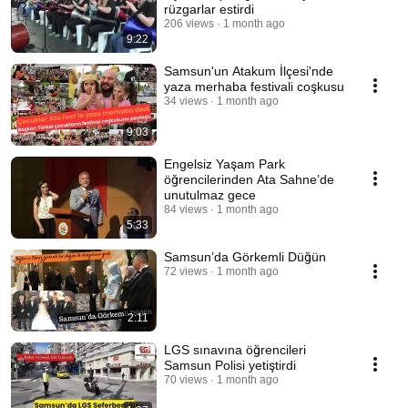
rüzgarlar estirdi
206 views
1 month ago
9:22
Samsun'un Atakum İlçesi'nde
yaza merhaba festivali coşkusu
34 views
1 month ago
9:03
Engelsiz Yaşam Park
öğrencilerinden Ata Sahne’de
unutulmaz gece
84 views
1 month ago
5:33
Samsun’da Görkemli Düğün
72 views
1 month ago
2:11
LGS sınavına öğrencileri
Samsun Polisi yetiştirdi
70 views
1 month ago