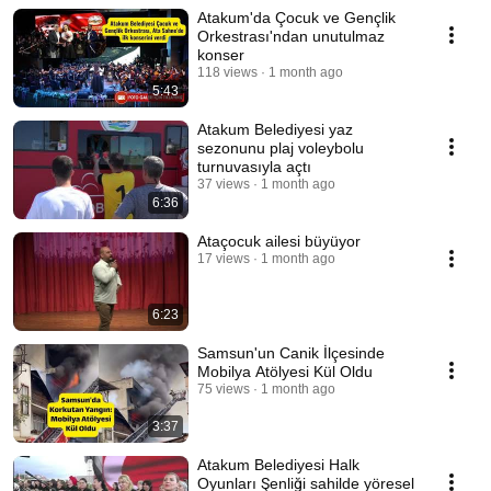
Atakum'da Çocuk ve Gençlik
Orkestrası'ndan unutulmaz
konser
118 views
1 month ago
5:43
Atakum Belediyesi yaz
sezonunu plaj voleybolu
turnuvasıyla açtı
37 views
1 month ago
6:36
Ataçocuk ailesi büyüyor
17 views
1 month ago
6:23
Samsun'un Canik İlçesinde
Mobilya Atölyesi Kül Oldu
75 views
1 month ago
3:37
Atakum Belediyesi Halk
Oyunları Şenliği sahilde yöresel