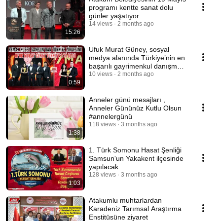
programı kentte sanat dolu
günler yaşatıyor
14 views
2 months ago
15:26
Ufuk Murat Güney, sosyal
medya alanında Türkiye’nin en
başarılı gayrimenkul danışmanı
seçildi
10 views
2 months ago
0:59
Anneler günü mesajları ,
Anneler Gününüz Kutlu Olsun
#annelergünü
118 views
3 months ago
1:38
1. Türk Somonu Hasat Şenliği
Samsun'un Yakakent ilçesinde
yapılacak
128 views
3 months ago
1:03
Atakumlu muhtarlardan
Karadeniz Tarımsal Araştırma
Enstitüsüne ziyaret