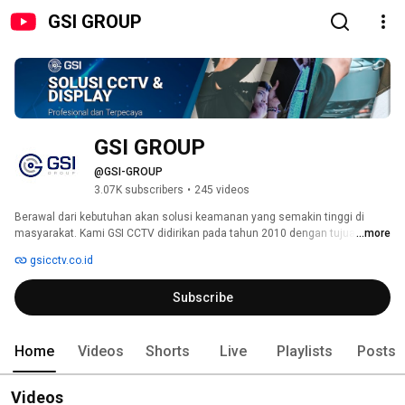
GSI GROUP
GSI GROUP
@GSI-GROUP
3.07K subscribers
•
245 videos
Berawal dari kebutuhan akan solusi keamanan yang semakin tinggi di 
masyarakat. Kami GSI CCTV didirikan pada tahun 2010 dengan tujuan 
...more
memenuhi kebutuhan teknologi keamanan tersebut. Dimana embrio 
gsicctv.co.id
perusahaan GSI CCTV dipelopori oleh beberapa orang yang memiliki 
pengalaman dibidang solusi keamanan dan teknologi muktahir lainnya. 
Subscribe
Berjalannya waktu, perusahaan GSI CCTV terus bertumbuh dan 
berkembang dengan mengedepankan adopsi teknologi terbaru 
dibidangnya. Sekarang ini GSI CCTV telah berkembang menjadi sebuah 
Perseroan Terbatas yang bernama PT. Gosyen Solusi Indonesia. 
Home
Videos
Shorts
Live
Playlists
Posts
Videos