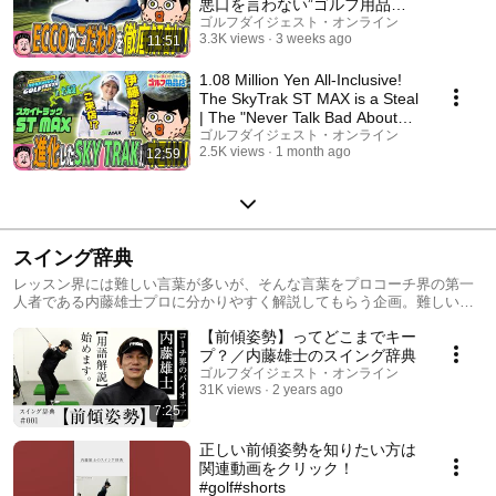
悪口を言わない”ゴルフ用品店
057品目
ゴルフダイジェスト・オンライン
3.3K views
3 weeks ago
11:51
1.08 Million Yen All-Inclusive!
The SkyTrak ST MAX is a Steal
| The "Never Talk Bad About
Anythin...
ゴルフダイジェスト・オンライン
2.5K views
1 month ago
12:59
スイング辞典
レッスン界には難しい言葉が多いが、そんな言葉をプロコーチ界の第一
人者である内藤雄士プロに分かりやすく解説してもらう企画。難しいワ
ード、流行りのワードを、辞書を読む感覚で楽しんでもらいたい。 #ゴ
【前傾姿勢】ってどこまでキー
ルフ #レッスン #掌屈 #フライングエルボー #練習 #スイング #内藤雄士
#golf #gdo ▼ゴルフダイジェスト・オンライン
プ？／内藤雄士のスイング辞典
https://www.golfdigest.co.jp/
ゴルフダイジェスト・オンライン
31K views
2 years ago
7:25
正しい前傾姿勢を知りたい方は
関連動画をクリック！
#golf#shorts