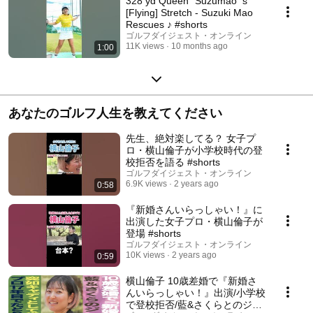
328 yd Queen "Suzumao"'s
[Flying] Stretch - Suzuki Mao
Rescues ♪ #shorts
ゴルフダイジェスト・オンライン
11K views
10 months ago
1:00
あなたのゴルフ人生を教えてください
先生、絶対楽してる？ 女子プ
ロ・横山倫子が小学校時代の登
校拒否を語る #shorts
ゴルフダイジェスト・オンライン
6.9K views
2 years ago
0:58
『新婚さんいらっしゃい！』に
出演した女子プロ・横山倫子が
登場 #shorts
ゴルフダイジェスト・オンライン
10K views
2 years ago
0:59
横山倫子 10歳差婚で『新婚さ
んいらっしゃい！』出演/小学校
で登校拒否/藍&さくらとのジュ