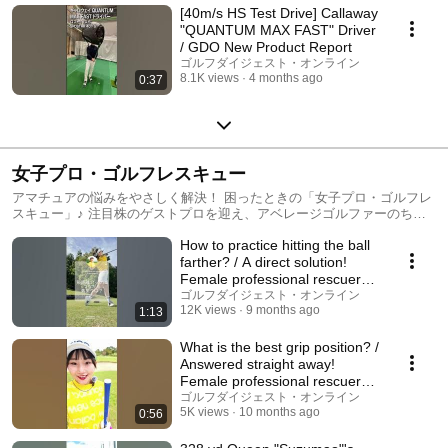
[40m/s HS Test Drive] Callaway
"QUANTUM MAX FAST" Driver
/ GDO New Product Report
ゴルフダイジェスト・オンライン
8.1K views
4 months ago
0:37
女子プロ・ゴルフレスキュー
アマチュアの悩みをやさしく解決！ 困ったときの「女子プロ・ゴルフレ
スキュー」♪ 注目株のゲストプロを迎え、アベレージゴルファーのちょ
っとした悩みに耳を傾けてレッスンしてくれるコーナー。あなたが抱え
How to practice hitting the ball
ている課題もきっと解決してくれる！！
farther? / A direct solution!
Female professional rescuer
[Mao S...
ゴルフダイジェスト・オンライン
12K views
9 months ago
1:13
What is the best grip position? /
Answered straight away!
Female professional rescuer
[Mao Suzuki...
ゴルフダイジェスト・オンライン
5K views
10 months ago
0:56