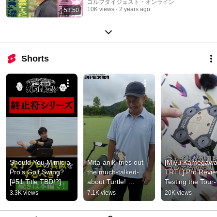
ニア時代/賞金女王レース土壇場
ゴルフダイジェスト・オンライン
10K views
2 years ago
53:50
でキャディ/苦悩の17年間
Shorts
Should You Mimic a 
Mita-aniki tries out 
[Miyu Kamegawa 
Pro's Golf Swing? 
the much-talked-
TRTL] Pro Review
[#51 Title TBD!?]
about Turtle! 
Testing the Tour-
Honestly, what do 
Favorite "TRTL" 
3.3K views
7.1K views
20K views
you think...?
Putter