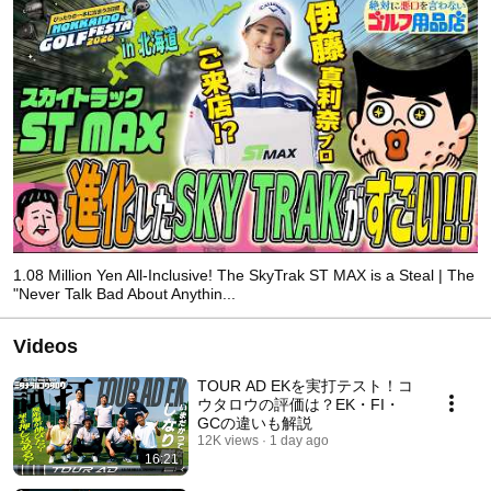
1.08 Million Yen All-Inclusive! The SkyTrak ST MAX is a Steal | The
"Never Talk Bad About Anythin...
Videos
TOUR AD EKを実打テスト！コ
ウタロウの評価は？EK・FI・
GCの違いも解説
12K views
1 day ago
16:21