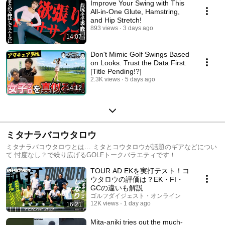
Improve Your Swing with This
All-in-One Glute, Hamstring,
and Hip Stretch!
893 views
3 days ago
14:07
Don't Mimic Golf Swings Based
on Looks. Trust the Data First.
[Title Pending!?]
2.3K views
5 days ago
14:12
ミタナラバコウタロウ
ミタナラバコウタロウとは… ミタとコウタロウが話題のギアなどについ
て 忖度なし？で繰り広げるGOLFトークバラエティです！
TOUR AD EKを実打テスト！コ
ウタロウの評価は？EK・FI・
GCの違いも解説
ゴルフダイジェスト・オンライン
12K views
1 day ago
16:21
Mita-aniki tries out the much-