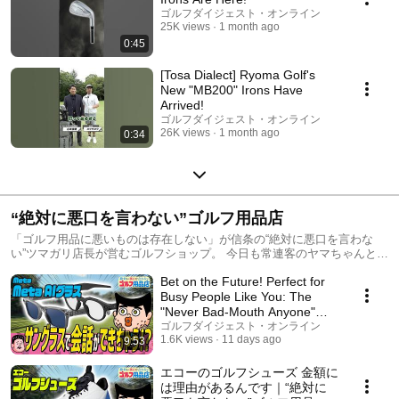
ゴルフダイジェスト・オンライン
25K views
1 month ago
0:45
[Tosa Dialect] Ryoma Golf's
New "MB200" Irons Have
Arrived!
ゴルフダイジェスト・オンライン
26K views
1 month ago
0:34
“絶対に悪口を言わない”ゴルフ用品店
「ゴルフ用品に悪いものは存在しない」が信条の“絶対に悪口を言わな
い”ツマガリ店長が営むゴルフショップ。 今日も常連客のヤマちゃんと、
閑古鳥の鳴く店内でおしゃべりに興じている…。 ゴルフ用品に悪いもの
Bet on the Future! Perfect for
は存在しないため、スタッフ、バイヤー、メーカーさんなどが持ち込む
製品の入荷を、ツマガリ店長は二つ返事で決定するのが常である。 ヤマ
Busy People Like You: The
ちゃんはそんな店長を心配しているが…。
"Never Bad-Mouth Anyone"
Golf Shop, Item...
ゴルフダイジェスト・オンライン
1.6K views
11 days ago
9:53
エコーのゴルフシューズ 金額に
は理由があるんです｜“絶対に