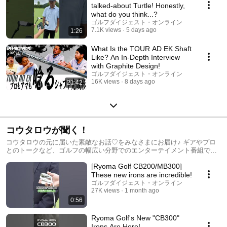
talked-about Turtle! Honestly,
what do you think...?
ゴルフダイジェスト・オンライン
7.1K views
5 days ago
1:26
What Is the TOUR AD EK Shaft
Like? An In-Depth Interview
with Graphite Design!
ゴルフダイジェスト・オンライン
16K views
8 days ago
21:42
コウタロウが聞く！
コウタロウの元に届いた素敵なお話♡をみなさまにお届け♪ ギアやプロ
とのトークなど、ゴルフの幅広い分野でのエンターテイメント番組で
す。
[Ryoma Golf CB200/MB300]
These new irons are incredible!
ゴルフダイジェスト・オンライン
27K views
1 month ago
0:56
Ryoma Golf's New "CB300"
Irons Are Here!