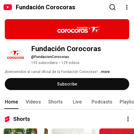
Fundación Corocoras
Fundación Corocoras
@FundacionCorocoras
193 subscribers
•
129 videos
¡Bienvenidos al canal oficial de la Fundación Corocoras! 
...more
Subscribe
Home
Videos
Shorts
Live
Podcasts
Playli
Shorts