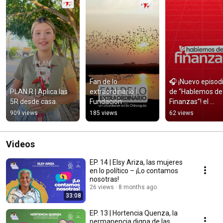
Fan de lo 
🎧 ¡Nuevo episodi
PLAN R | Aplica las 
extraordinario | 
de “Hablemos de 
5R desde casa.
Fundación 
Finanzas”! el 
Corocoras
pódcast de la 
909 views
185 views
62 views
Fundación 
Corocoras 💰✨
Videos
EP. 14 | Elsy Ariza, las mujeres
en lo político – ¡Lo contamos
nosotras!
26 views
8 months ago
33:08
EP. 13 | Hortencia Quenza, la
permanencia digna de las