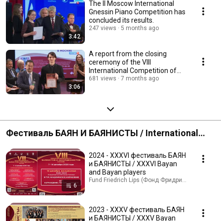
The II Moscow International
Gnessin Piano Competition has
concluded its results.
247 views
5 months ago
3:42
A report from the closing
ceremony of the VIII
International Competition of
Bayanists and Accordi...
681 views
7 months ago
3:06
Фестиваль БАЯН И БАЯНИСТЫ / International
Festival "The Bayan and Bayan players"
2024 - XXXVI фестиваль БАЯН
и БАЯНИСТЫ / XXXVI Bayan
and Bayan players
Fund Friedrich Lips (Фонд Фридриха Липса) · Pla
6
2023 - XXXV фестиваль БАЯН
и БАЯНИСТЫ / XXXV Bayan