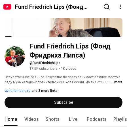
Fund Friedrich Lips (Фонд
Фридриха Липса)
Fund Friedrich Lips (Фонд 
Фридриха Липса)
@FundFriedrichLips
17.5K subscribers
•
1K videos
Отечественное баянное искусство по праву занимает важное место в 
ряду музыкально-исполнительских школ России. Имена отечественных 
...more
педагогов и исполнителей завоевали признание во многих странах 
fundmusic.ru
and 3 more links
мира. В нашу сложную, противоречивую эпоху их концертная, 
педагогическая и научная деятельность определяет важные 
Subscribe
культурные процессы и является фундаментом для развития 
музыкального искусства в будущем. 
Home
Videos
Shorts
Live
Podcasts
Playli