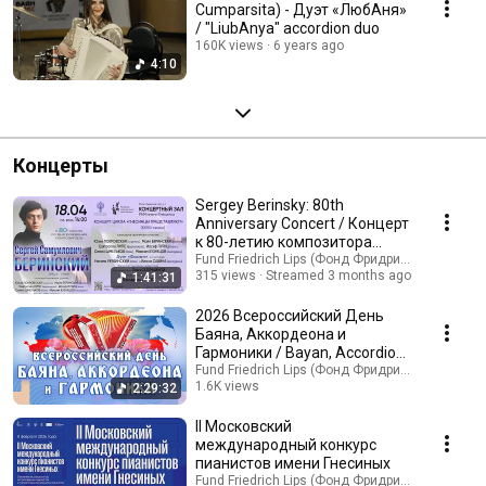
Cumparsita) - Дуэт «ЛюбАня»
/ "LiubAnya" accordion duo
160K views
6 years ago
4:10
Концерты
Sergey Berinsky: 80th
Anniversary Concert / Концерт
к 80-летию композитора
Сергея Беринского
Fund Friedrich Lips (Фонд Фридриха Липса)
315 views
Streamed 3 months ago
1:41:31
2026 Всероссийский День
Баяна, Аккордеона и
Гармоники / Bayan, Accordion
and Harmonica Day - 2026
Fund Friedrich Lips (Фонд Фридриха Липса)
1.6K views
2:29:32
Streamed 4 months ago
II Московский
международный конкурс
пианистов имени Гнесиных
Fund Friedrich Lips (Фонд Фридриха Липса)