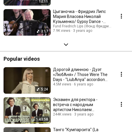
12:11
Цыганочка - Фридрих Липс
Мария Власова Николай
Кузьменко/ Gypsy Dance -
Friedrich Lips Maria Vlasova
Fund Friedrich Lips (Фонд Фридриха Липса)
7.9K views
3 years ago
3:17
Popular videos
Дорогой длинною - Дуэт
«ЛюбАня» / Those Were The
Days - "LiubAnya" accordion
duo
4.5M views
6 years ago
5:24
Экзамен для ректора -
встреча с народным
артистом Николаем
Цискаридзе
244K views
3 years ago
1:43:58
Танго "Кумпарсита" (La