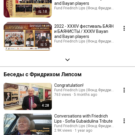
and Bayan players
Fund Friedrich Lips (Фонд Фридриха Липса) · Pla
18
2022 - XXXIV фестиваль БАЯН
и БАЯНИСТЫ / XXXIV Bayan
and Bayan players
Fund Friedrich Lips (Фонд Фридриха Липса) · Pla
5
Беседы с Фридрихом Липсом
Congratulation!
Fund Friedrich Lips (Фонд Фридриха Липса)
763 views
5 months ago
4:28
Conversations with Friedrich
Lips - Sofia Gubaidulina Tribute
Fund Friedrich Lips (Фонд Фридриха Липса)
2.9K views
1 year ago