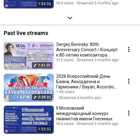
564 views
Streamed 5 months ago
1:53:32
Past live streams
Sergey Berinsky: 80th
Anniversary Concert / Концерт
к 80-летию композитора
Сергея Беринского
315 views
Streamed 3 months ago
1:41:31
2026 Всероссийский День
Баяна, Аккордеона и
Гармоники / Bayan, Accordion
and Harmonica Day - 2026
1.6K views
2:29:32
Streamed 4 months ago
II Московский
международный конкурс
пианистов имени Гнесиных
564 views
Streamed 5 months ago
1:53:32