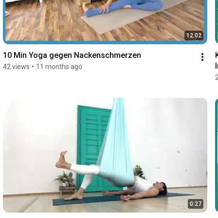
12:02
10 Min Yoga gegen Nackenschmerzen
42 views
•
11 months ago
0:27