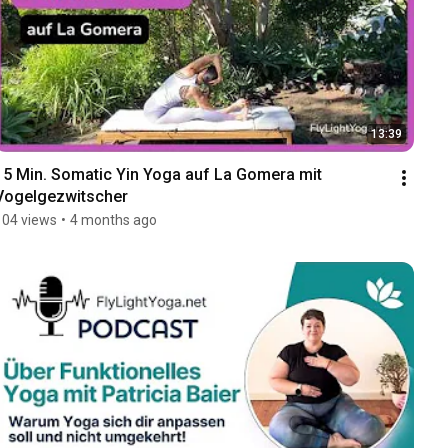
13:39
15 Min. Somatic Yin Yoga auf La Gomera mit 
Vogelgezwitscher
104 views
•
4 months ago