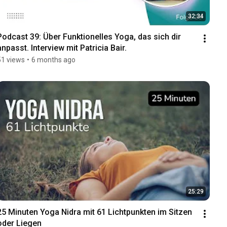
32:34
Podcast 39: Über Funktionelles Yoga, das sich dir 
anpasst. Interview mit Patricia Bair.
51 views
•
6 months ago
25:29
25 Minuten Yoga Nidra mit 61 Lichtpunkten im Sitzen 
oder Liegen