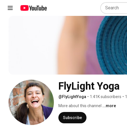
FlyLight Yoga
@FlyLightYoga
•
1.41K subscribers
•
1
More about this channel
...more
Subscribe