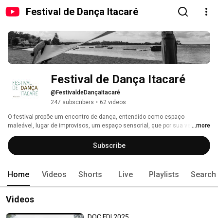
Festival de Dança Itacaré
Festival de Dança Itacaré
@FestivaldeDançaItacaré
247 subscribers
•
62 videos
O festival propõe um encontro de dança, entendido como espaço 
maleável, lugar de improvisos, um espaço sensorial, que por sua vez 
...more
possibilita novas experiências, menos formalismo e discussões sobre a 
criação coletiva. 
Subscribe
Home
Videos
Shorts
Live
Playlists
Search
Videos
DOC FDI 2025