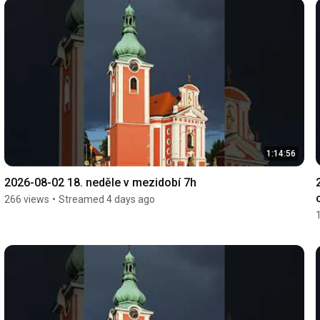
1:14:56
2026-08-02 18. neděle v mezidobí 7h
266 views
•
Streamed 4 days ago