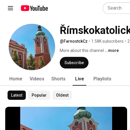
Římskokatolick
@FarnostckCz
•
1.58K subscribers
•
2
More about this channel
...more
Subscribe
Home
Videos
Shorts
Live
Playlists
Latest
Popular
Oldest