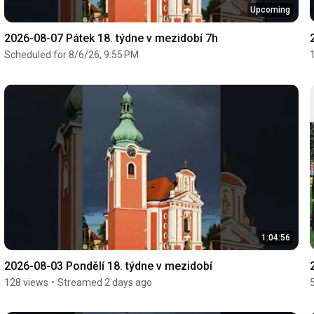
Upcoming
2026-08-07 Pátek 18. týdne v mezidobí 7h
Scheduled for 8/6/26, 9:55 PM
1:04:56
2026-08-03 Pondělí 18. týdne v mezidobí
128 views
•
Streamed 2 days ago