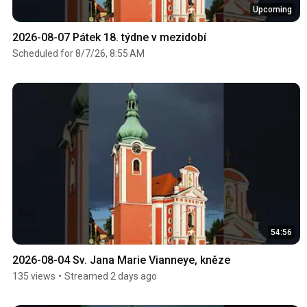
Upcoming
2026-08-07 Pátek 18. týdne v mezidobí
Scheduled for 8/7/26, 8:55 AM
54:56
2026-08-04 Sv. Jana Marie Vianneye, kněze
135 views
•
Streamed 2 days ago