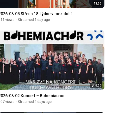
43:55
2026-08-05 Středa 18. týdne v mezidobí
111 views
•
Streamed 1 day ago
6:55
2026-08-02 Koncert – Bohemiachor
507 views
•
Streamed 4 days ago