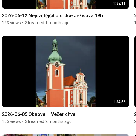
1:22:11
2026-06-12 Nejsvětějšího srdce Ježíšova 18h
193 views
•
Streamed 1 month ago
1:34:56
2026-06-05 Obnova – Večer chval
155 views
•
Streamed 2 months ago