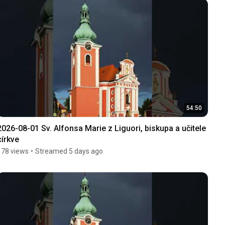
54:50
2026-08-01 Sv. Alfonsa Marie z Liguori, biskupa a učitele 
církve
178 views
•
Streamed 5 days ago