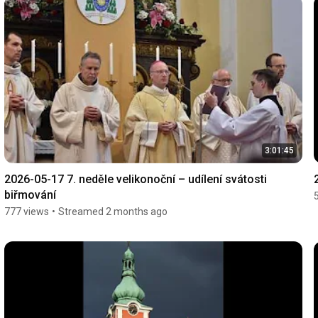
3:01:45
2026-05-17 7. neděle velikonoční – udílení svátosti 
biřmování
777 views
•
Streamed 2 months ago