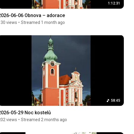
1:12:31
2026-06-06 Obnova – adorace
130 views
•
Streamed 1 month ago
58:45
2026-05-29 Noc kostelů
202 views
•
Streamed 2 months ago