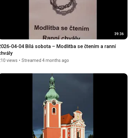
39:36
2026-04-04 Bílá sobota – Modlitba se čtením a ranní 
chvály
210 views
•
Streamed 4 months ago