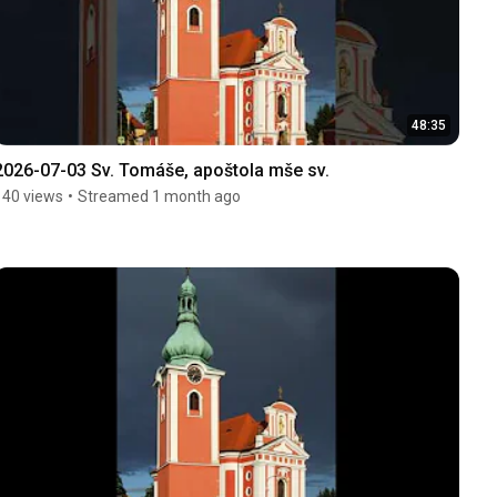
48:35
2026-07-03 Sv. Tomáše, apoštola mše sv.
140 views
•
Streamed 1 month ago