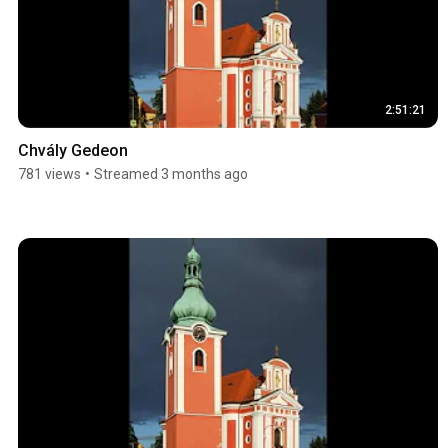
2:51:21
Chvály Gedeon
781 views
•
Streamed 3 months ago