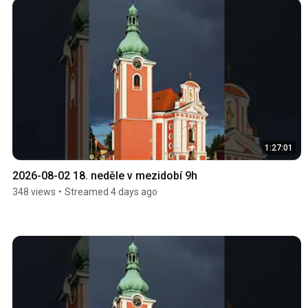
1:27:01
2026-08-02 18. neděle v mezidobí 9h
348 views
•
Streamed 4 days ago