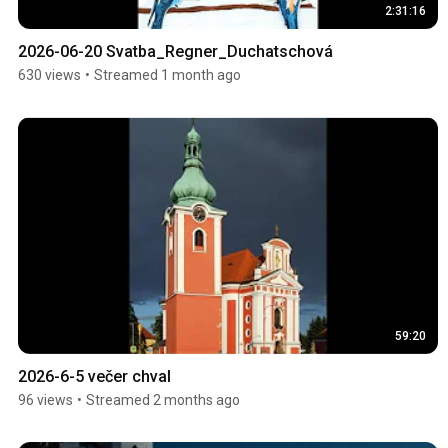
2:31:16
2026-06-20 Svatba_Regner_Duchatschová
630 views
•
Streamed 1 month ago
59:20
2026-6-5 večer chval
96 views
•
Streamed 2 months ago