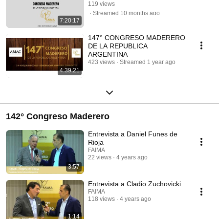
119 views
Streamed 10 months ago
7:20:17
147° CONGRESO MADERERO
DE LA REPUBLICA
ARGENTINA
423 views
Streamed 1 year ago
4:39:21
142° Congreso Maderero
Entrevista a Daniel Funes de
Rioja
FAIMA
22 views
4 years ago
3:57
Entrevista a Cladio Zuchovicki
FAIMA
118 views
4 years ago
1:14