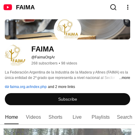
FAIMA
FAIMA
@FaimaOrgAr
268 subscribers
•
98 videos
La Federación Argentina de la Industria de la Madera y Afines (FAIMA) es la 
única entidad de 2º grado que representa a nivel nacional al Sector 
...more
Industrial Maderero a través de sus 27 Cámaras asociadas. Fundada el 30 
faima.org.ar/index.php
and 2 more links
de noviembre de 1933, funciona con carácter de Persona Jurídica por 
Resolución IGJ nº 948 desde el año 1966. 
Subscribe
Home
Videos
Shorts
Live
Playlists
Search