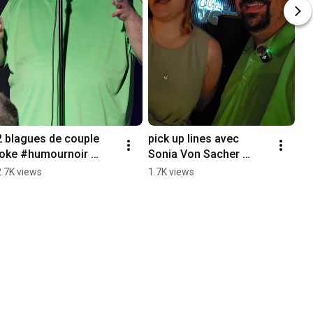
2 blagues de couple 
pick up lines avec 
joke #humournoir 
Sonia Von Sacher 
#humoriste #quebec 
#humournoir #dating 
2.7K views
1.7K views
#montreal #fyp 
#couple #quebec 
#fypage
#montreal #fyp 
#fypage