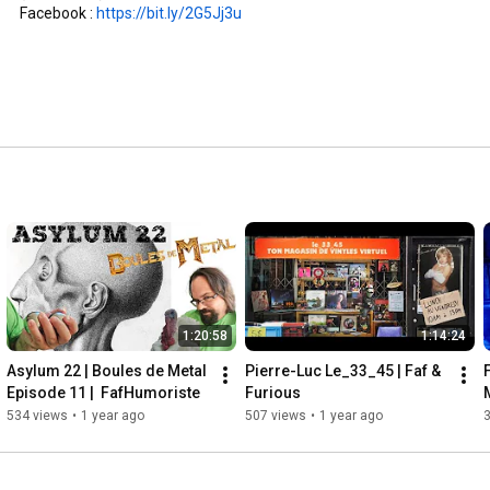
Facebook : 
https://bit.ly/2G5Jj3u
1:20:58
1:14:24
Asylum 22 | Boules de Metal 
Pierre-Luc Le_33_45 | Faf & 
Episode 11 |  FafHumoriste
Furious
534 views
•
1 year ago
507 views
•
1 year ago