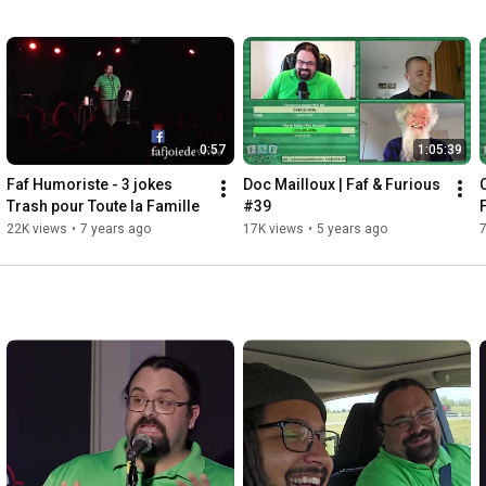
0:57
1:05:39
Faf Humoriste - 3 jokes 
Doc Mailloux | Faf & Furious 
Trash pour Toute la Famille
#39
22K views
•
7 years ago
17K views
•
5 years ago
7