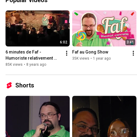
Popular videos
6:02
3:41
6 minutes de Faf - 
Faf au Gong Show
Humoriste relativement 
35K views
•
1 year ago
Trash
85K views
•
8 years ago
Shorts