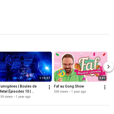
1:10:37
3:41
Fumigènes | Boules de 
Faf au Gong Show
Metal Épisodes 10 | 
35K views
•
1 year ago
FafHumoriste
339 views
•
1 year ago