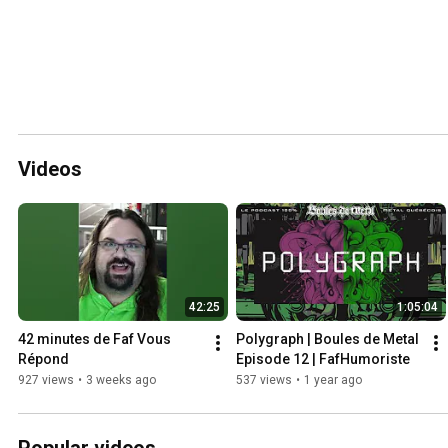
Videos
42:25
1:05:04
42 minutes de Faf Vous 
Polygraph | Boules de Metal 
Répond
Episode 12 | FafHumoriste
927 views
•
3 weeks ago
537 views
•
1 year ago