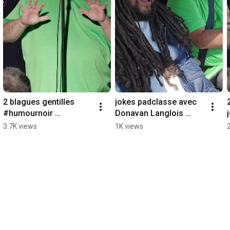
2 blagues gentilles 
jokes padclasse avec 
#humournoir 
Donavan Langlois 
#humoriste #quebec 
#humournoir 
3.7K views
1K views
#montreal #fyp 
#humoriste #quebec 
#fypage #pourtoi
#montreal #fyp 
#fypage