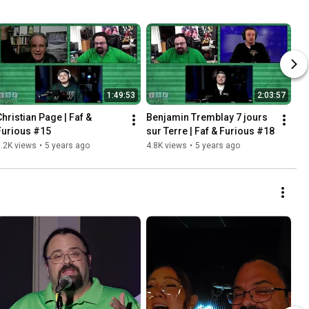
1:49:53
2:03:57
Christian Page | Faf & 
Benjamin Tremblay 7 jours 
Furious #15
sur Terre | Faf & Furious #18
.2K views
•
5 years ago
4.8K views
•
5 years ago