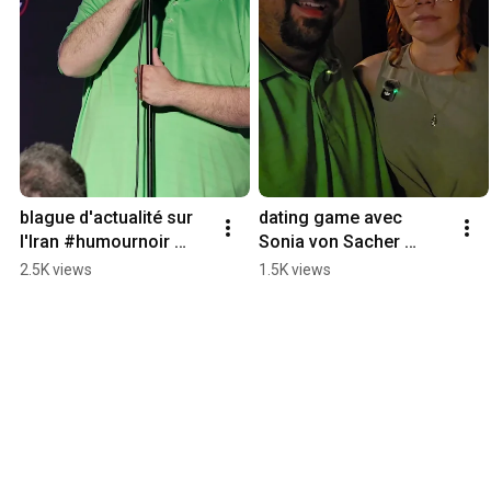
blague d'actualité sur 
dating game avec 
l'Iran #humournoir 
Sonia von Sacher 
#humoriste #quebec 
#humournoir #dating 
2.5K views
1.5K views
#montreal #fyp 
#couple #quebec 
#fypage
#montreal #fyp