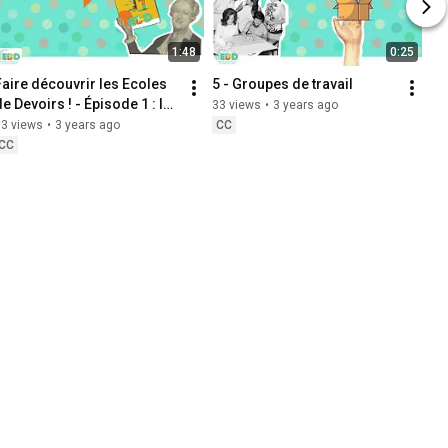
1:48
0:25
Faire découvrir les Ecoles 
5 - Groupes de travail
e Devoirs ! - Épisode 1 : les 
33 views
•
3 years ago
dépliants
93 views
•
3 years ago
CC
CC