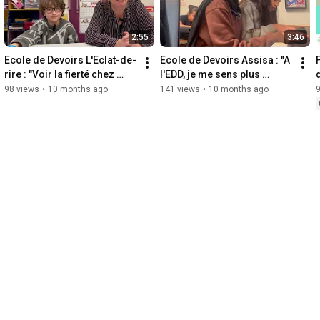
2:55
3:46
Ecole de Devoirs L'Eclat-de-
Ecole de Devoirs Assisa : "A 
rire : "Voir la fierté chez 
l'EDD, je me sens plus 
d
eux..."
libre..."
98 views
•
10 months ago
141 views
•
10 months ago