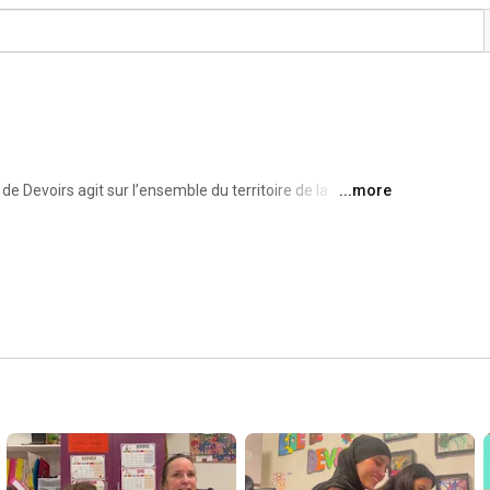
 Devoirs agit sur l’ensemble du territoire de la 
...more
aille en étroite collaboration avec les Coordinations 
tion, un ensemble de plus de 200 Écoles de Devoirs en 