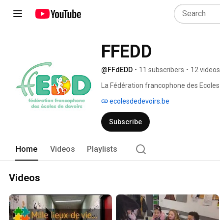
FFEDD
@FFdEDD
•
11 subscribers
•
12 videos
La Fédération francophone des Ecoles de
Fédération Wallonie-Bruxelles. Elle trav
ecolesdedevoirs.be
régionales qui rassemblent, par affilia
Communauté française. 
Subscribe
Home
Videos
Playlists
Videos