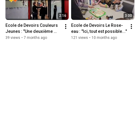
2:16
3:00
Ecole de Devoirs Couleurs 
Ecole de Devoirs Le Rose-
Jeunes : "Une deuxième 
eau : "Ici, tout est possible..."
maison..."
39 views
•
7 months ago
121 views
•
10 months ago