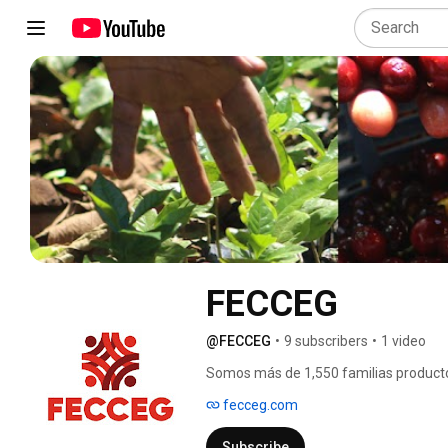
FECCEG 
@FECCEG
•
9 subscribers
•
1 video
Somos más de 1,550 familias productora
y comercio justo en Guatemala. 
fecceg.com
Subscribe