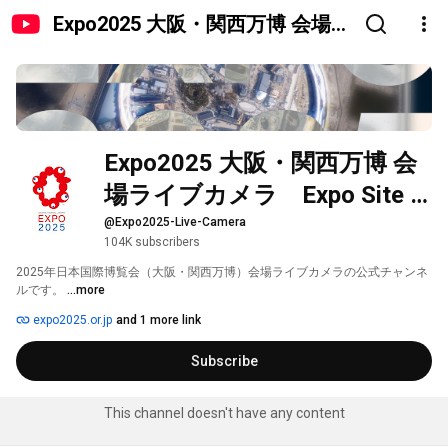
Expo2025 大阪・関西万博 会場ラ
イブカメラ Expo Site Live
Cameras
Expo2025 大阪・関西万博 会
場ライブカメラ　Expo Site 
Live Cameras
@Expo2025-Live-Camera
104K subscribers
2025年日本国際博覧会（大阪・関西万博）会場ライブカメラの公式チャンネ
ルです。 
...more
expo2025.or.jp
and 1 more link
Subscribe
This channel doesn't have any content