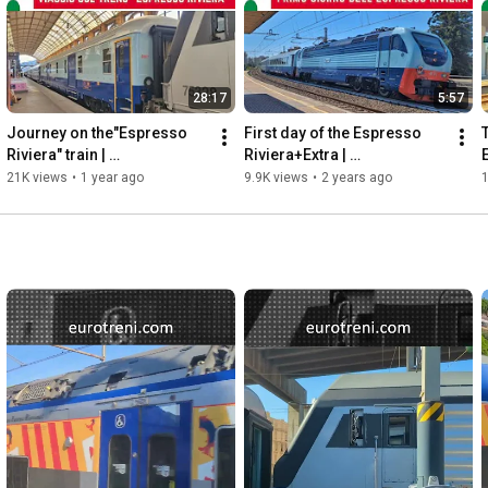
28:17
5:57
Journey on the"Espresso 
First day of the Espresso 
Riviera" train | 
Riviera+Extra | 
E
eurotreni.com
eurotreni.com
21K views
•
1 year ago
9.9K views
•
2 years ago