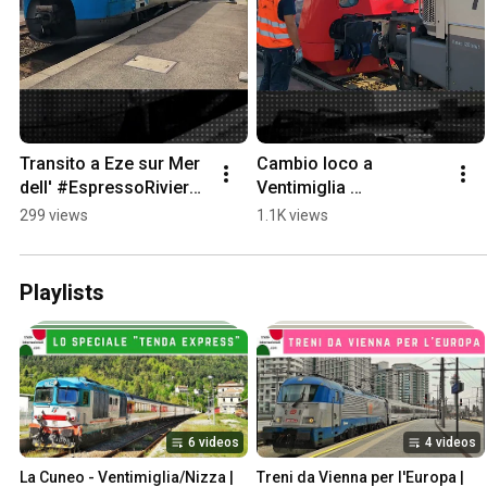
Transito a Eze sur Mer 
Cambio loco a 
dell' #EspressoRiviera 
Ventimiglia 
#tti #trenitalia #treni 
#EspressoRiviera #tti 
299 views
1.1K views
#railway #train
#trenitalia #treni 
#railway #train
Playlists
6 videos
4 videos
La Cuneo - Ventimiglia/Nizza | 
Treni da Vienna per l'Europa | 