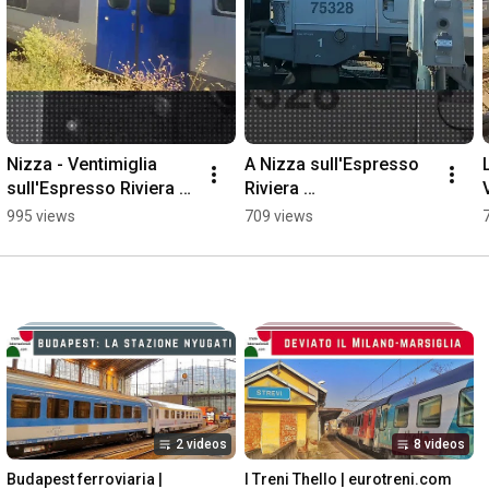
Nizza - Ventimiglia 
A Nizza sull'Espresso 
sull'Espresso Riviera 
Riviera 
#EspressoRiviera #tti 
#EspressoRiviera #tti 
995 views
709 views
#trenitalia #treni
#trenitalia #treni
2 videos
8 videos
Budapest ferroviaria | 
I Treni Thello | eurotreni.com