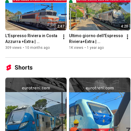
2:47
4:20
L'Espresso Riviera in Costa 
Ultimo giorno dell'Espresso 
Azzurra +Extra | 
Riviera+Extra | 
eurotreni.com
eurotreni.com
309 views
•
10 months ago
1K views
•
1 year ago
Shorts