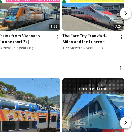
6:59
7:24
Trains from Vienna to 
The EuroCity Frankfurt-
urope (part 2) | 
Milan and the Lucerne 
eurotreni.com
station | eurotreni.com
1K views
•
2 years ago
1.6K views
•
2 years ago