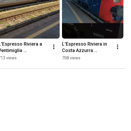
L'Espresso Riviera a 
L'Espresso Riviera in 
Ventimiglia 
Costa Azzurra 
#EspressoRiviera #tti 
#EspressoRiviera #tti 
713 views
708 views
#trenitalia #treni
#treni #trenitalia 
#trains