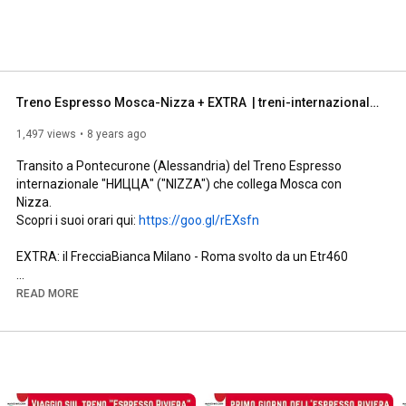
Treno Espresso Mosca-Nizza + EXTRA  | treni-internazionali.com
1,497 views
8 years ago
Transito a Pontecurone (Alessandria) del Treno Espresso 
internazionale "HИЦЦА" ("NIZZA") che collega Mosca con 
Nizza.

Scopri i suoi orari qui: 
https://goo.gl/rEXsfn
EXTRA: il FrecciaBianca Milano - Roma svolto da un Etr460

SEGUICI:

READ MORE
➥Sito: 
http://www.treni-internazionali.com/
➥Facebook: 
https://www.facebook.com/EuroTreni
➥Twitter: 
https://twitter.com/eurotreni
#treno
#Nizza
#MoscaNizza
#Nice
#Mosca
#treni
#ferrovie
#railways
#trains