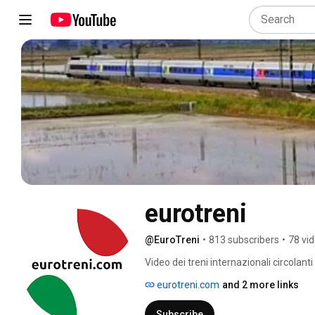
eurotreni
@EuroTreni
•
813 subscribers
•
78 vi
Video dei treni internazionali circolanti 
eurotreni.com
and 2 more links
Subscribe