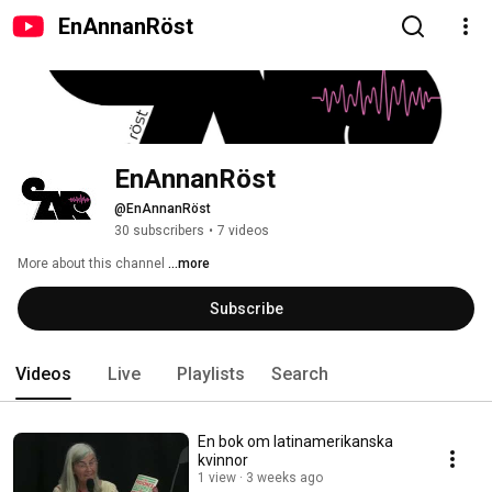
EnAnnanRöst
EnAnnanRöst
@EnAnnanRöst
30 subscribers
•
7 videos
More about this channel
...more
Subscribe
Videos
Live
Playlists
Search
En bok om latinamerikanska
kvinnor
1 view
3 weeks ago