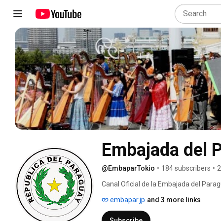
Embajada del 
@EmbaparTokio
•
184 subscribers
•
2
Canal Oficial de la Embajada del Para
embapar.jp
and 3 more links
Subscribe