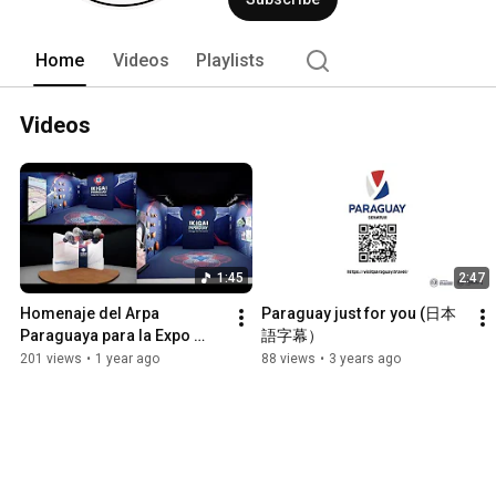
Home
Videos
Playlists
Videos
1:45
2:47
Homenaje del Arpa 
Paraguay just for you (日本
Paraguaya para la Expo 
語字幕）
Osaka 2025
201 views
•
1 year ago
88 views
•
3 years ago