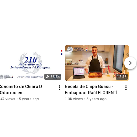
33:34
12:53
Concierto de Chiara D
Receta de Chipa Guasu -  
´Odorico en 
Embajador Raúl FLORENTÍN 
conmemoración al 210 
ANTOLA
447 views
•
5 years ago
1.3K views
•
5 years ago
aniversario de la 
Independencia Nacional