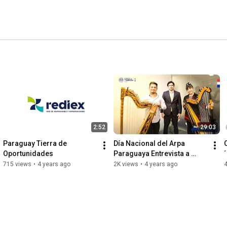
2:52
29:03
Paraguay Tierra de 
Día Nacional del Arpa 
Oportunidades
Paraguaya Entrevista a 
Maestros en Japón Lucia 
715 views
•
4 years ago
2K views
•
4 years ago
SHIOMITSU y Enrique 
CARRERA