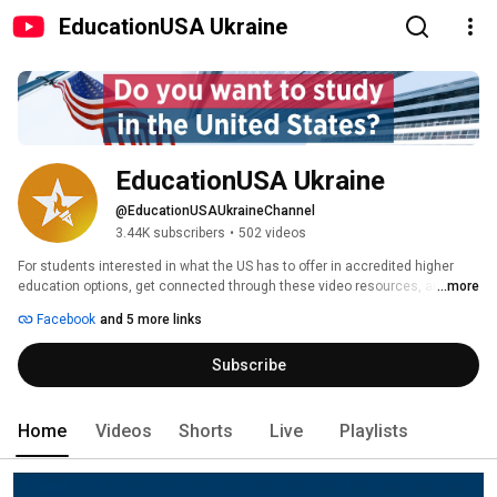
EducationUSA Ukraine
EducationUSA Ukraine
@EducationUSAUkraineChannel
3.44K subscribers
•
502 videos
For students interested in what the US has to offer in accredited higher 
education options, get connected through these video resources, and with 
...more
our network of hundreds of advising centers in over 170 countries. 
Facebook
and 5 more links
Subscribe
Home
Videos
Shorts
Live
Playlists