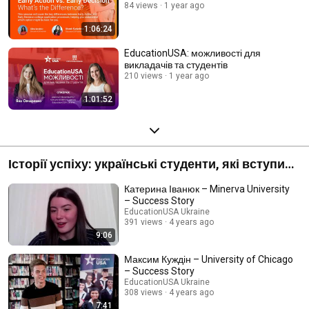
84 views
1 year ago
1:06:24
EducationUSA: можливості для
викладачів та студентів
210 views
1 year ago
1:01:52
Історії успіху: українські студенти, які вступили
в університети США
Катерина Іванюк – Minerva University
– Success Story
EducationUSA Ukraine
391 views
4 years ago
9:06
Максим Куждін – University of Chicago
– Success Story
EducationUSA Ukraine
308 views
4 years ago
7:41