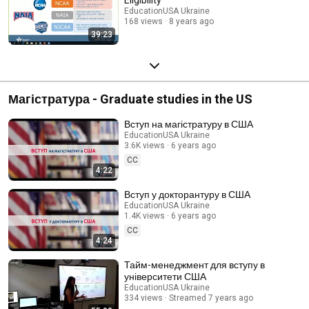
EducationUSA Ukraine
168 views
8 years ago
39:23
Магістратура - Graduate studies in the US
Вступ на магістратуру в США
EducationUSA Ukraine
3.6K views
6 years ago
CC
4:22
Вступ у докторантуру в США
EducationUSA Ukraine
1.4K views
6 years ago
CC
4:24
Тайм-менеджмент для вступу в
університети США
EducationUSA Ukraine
334 views
Streamed 7 years ago