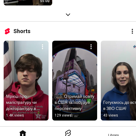
55:00
Shorts
Мрієш про 
🇺🇸 Отримай освіту 
магістратуру чи 
в США та побудуй 
Готуємось до вст
докторантуру в 
перспективну 
в ЗВО США!
США?
карʼєру!
1.4K views
129 views
43 views
Library