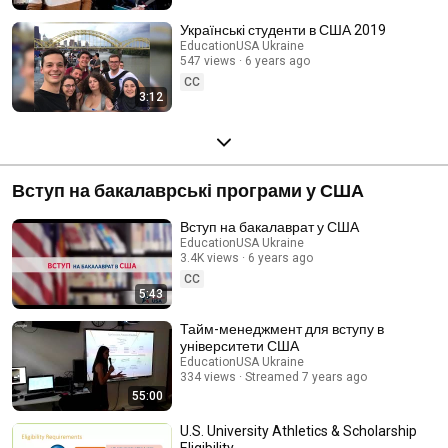
Українські студенти в США 2019
EducationUSA Ukraine
547 views
6 years ago
CC
3:12
Вступ на бакалаврські програми у США
Вступ на бакалаврат у США
EducationUSA Ukraine
3.4K views
6 years ago
CC
5:43
Тайм-менеджмент для вступу в
університети США
EducationUSA Ukraine
334 views
Streamed 7 years ago
55:00
U.S. University Athletics & Scholarship
Eligibility