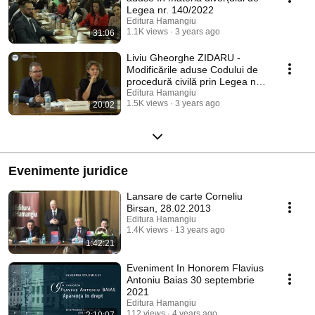
Legea nr. 140/2022
Editura Hamangiu
1.1K views
3 years ago
31:06
Liviu Gheorghe ZIDARU -
Modificările aduse Codului de
procedură civilă prin Legea nr.
140/2022 (I)
Editura Hamangiu
1.5K views
3 years ago
20:02
Evenimente juridice
Lansare de carte Corneliu
Birsan, 28.02.2013
Editura Hamangiu
1.4K views
13 years ago
1:42:21
Eveniment In Honorem Flavius
Antoniu Baias 30 septembrie
2021
Editura Hamangiu
112 views
4 years ago
2:10:07