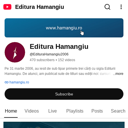
Editura Hamangiu
Editura Hamangiu
@EdituraHamangiu2006
470 subscribers
•
152 videos
Pe 31 martie 2006, au iesit de sub tipar primele trei cărți cu sigla Editurii 
Hamangiu. De atunci, am publicat sute de titluri sau ediții noi: cursuri 
...more
universitare, monografii, dicționare și tratate, sinteze de jurisprudență, 
hamangiu.ro
comentarii practice, culegeri de legislație, comentarii și adnotări ale tuturor 
codurilor și legilor importante din România. Cărti cu tematică juridică, 
Subscribe
adresate profesioniștilor dreptului, studentilor și tuturor celor interesați de 
starea legilor in România. 
Home
Videos
Live
Playlists
Posts
Search