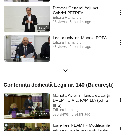
septembrie nr. 13 Evenimentul științific se adresează atât practicienilor
dreptului, cât și a economiștilor și practicienilor în insolvență, generează
Director General Adjunct
întâlniri și dezbateri creatoare între și cu cei mai buni experți români și
Gabriel PETREA
străini în materie, propune discuții și soluții problemelor practice ale
Editura Hamangiu
dreptului afacerilor și oferă viziuni strategice.
16 views
5 months ago
27:04
Lector univ. dr. Manole POPA
Editura Hamangiu
48 views
5 months ago
36:02
Conferința dedicată Legii nr. 140 (București)
Marieta Avram - lansarea cărții
DREPT CIVIL. FAMILIA (ed. a
III-a)
Editura Hamangiu
570 views
3 years ago
1:43:39
Ioan-Ilieș NEAMȚ - Modificările
aduse în materia divorțului de