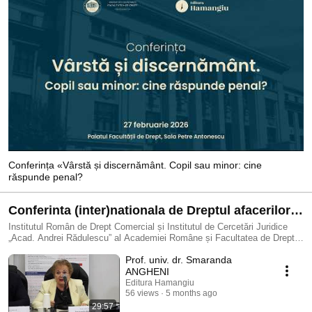
Conferința «Vârstă și discernământ. Copil sau minor: cine
răspunde penal?
Conferinta (inter)nationala de Dreptul afacerilor,
editia a VII-a - Legea societatilor (comerciale) nr.
Institutul Român de Drept Comercial și Institutul de Cercetări Juridice
„Acad. Andrei Rădulescu” al Academiei Române și Facultatea de Drept a
31/1990 la 35 de ani
Universității Babeș Bolyai, în colaborare cu Editura Hamangiu, Vă invită
Prof. univ. dr. Smaranda
să participați la Conferința (inter)națională de Dreptul Afacerilor, ediția a
VII a, Legea societăților (comerciale) nr. 31/1990 la 35 de ani în contextul
ANGHENI
ultimelor modificări legislative – „Pachetul II de măsuri fiscale”, ce se va
Editura Hamangiu
desfășura în format fizic, Când? - În perioada 18 -19 septembrie 2025,
56 views
5 months ago
Unde? În sala de Conferințe a Casei Academiei, București - Calea 13
29:57