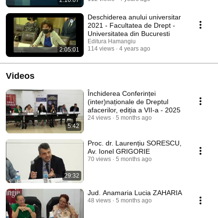
Deschiderea anului universitar
2021 - Facultatea de Drept -
Universitatea din Bucuresti
Editura Hamangiu
114 views
4 years ago
2:05:01
Videos
Închiderea Conferinței
(inter)naționale de Dreptul
afacerilor, ediția a VII-a - 2025
24 views
5 months ago
5:42
Proc. dr. Laurențiu SORESCU,
Av. Ionel GRIGORIE
70 views
5 months ago
29:32
Jud. Anamaria Lucia ZAHARIA
48 views
5 months ago