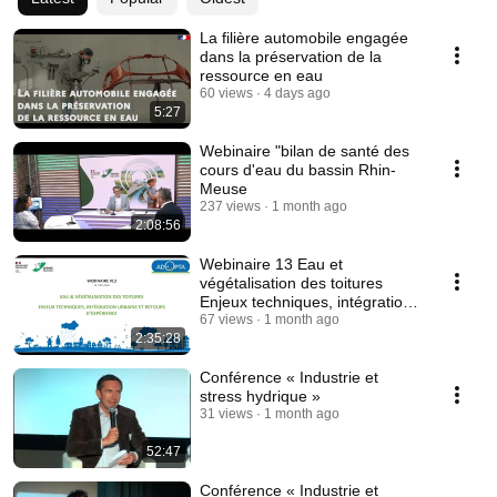
La filière automobile engagée
dans la préservation de la
ressource en eau
60 views
4 days ago
5:27
Webinaire "bilan de santé des
cours d'eau du bassin Rhin-
Meuse
237 views
1 month ago
2:08:56
Webinaire 13 Eau et
végétalisation des toitures
Enjeux techniques, intégration
urbaine et retour
67 views
1 month ago
2:35:28
Conférence « Industrie et
stress hydrique »
31 views
1 month ago
52:47
Conférence « Industrie et