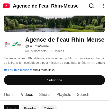
Agence de l'eau Rhin-Meuse
Agence de l'eau Rhin-Meuse
@EauRhinMeuse
600 subscribers
•
173 videos
L'agence de l'eau Rhin-Meuse, établissement public du ministère en charge 
de la transition écologique a pour mission de contribuer à réduire les 
...more
pollutions de l'eau de toutes origines et à protéger les ressources en eau et 
eau-rhin-meuse.fr
and 4 more links
les milieux aquatiques du bassin Rhin-Meuse. 
Subscribe
Home
Videos
Shorts
Playlists
Search
Latest
Popular
Oldest