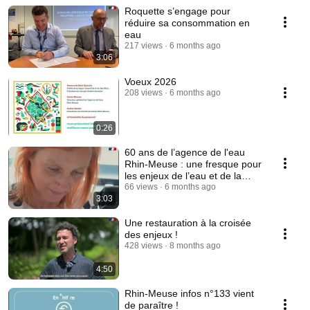
Roquette s’engage pour
réduire sa consommation en
eau
217 views
6 months ago
3:06
Voeux 2026
208 views
6 months ago
0:26
60 ans de l’agence de l'eau
Rhin-Meuse : une fresque pour
les enjeux de l’eau et de la
biodiversité
66 views
6 months ago
3:03
Une restauration à la croisée
des enjeux !
428 views
8 months ago
4:50
Rhin-Meuse infos n°133 vient
de paraître !