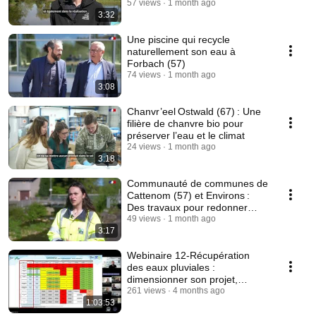
55)
57 views
1 month ago
3:32
Une piscine qui recycle
naturellement son eau à
Forbach (57)
74 views
1 month ago
3:08
Chanvr’eel Ostwald (67) : Une
filière de chanvre bio pour
préserver l’eau et le climat
24 views
1 month ago
3:18
Communauté de communes de
Cattenom (57) et Environs :
Des travaux pour redonner
place à la nature
49 views
1 month ago
3:17
Webinaire 12-Récupération
des eaux pluviales :
dimensionner son projet,
quelles modalités d’aide ?
261 views
4 months ago
1:03:53