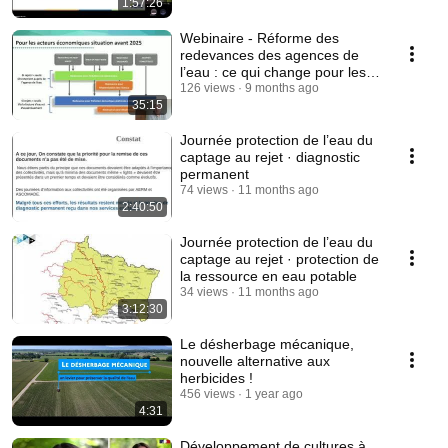
1:57:26
Webinaire - Réforme des
redevances des agences de
l’eau : ce qui change pour les
entreprises !
126 views
9 months ago
35:15
Journée protection de l’eau du
captage au rejet · diagnostic
permanent
74 views
11 months ago
2:40:50
Journée protection de l’eau du
captage au rejet · protection de
la ressource en eau potable
34 views
11 months ago
3:12:30
Le désherbage mécanique,
nouvelle alternative aux
herbicides !
456 views
1 year ago
4:31
Développement de cultures à