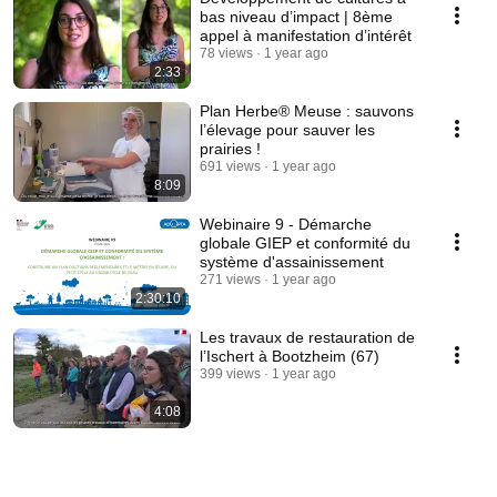
bas niveau d’impact | 8ème
appel à manifestation d’intérêt
78 views
1 year ago
2:33
Plan Herbe® Meuse : sauvons
l’élevage pour sauver les
prairies !
691 views
1 year ago
8:09
Webinaire 9 - Démarche
globale GIEP et conformité du
système d'assainissement
271 views
1 year ago
2:30:10
Les travaux de restauration de
l’Ischert à Bootzheim (67)
399 views
1 year ago
4:08