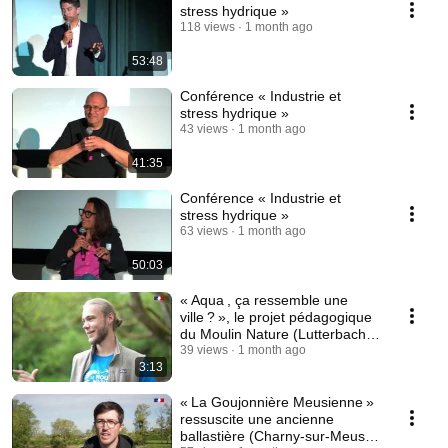
stress hydrique »
118 views
1 month ago
53:48
Conférence « Industrie et
stress hydrique »
43 views
1 month ago
41:35
Conférence « Industrie et
stress hydrique »
63 views
1 month ago
50:03
« Aqua , ça ressemble une
ville ? », le projet pédagogique
du Moulin Nature (Lutterbach
68)
39 views
1 month ago
3:13
« La Goujonnière Meusienne »
ressuscite une ancienne
ballastière (Charny-sur-Meuse,