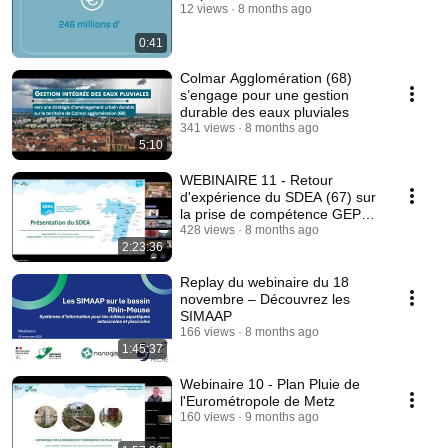
12 views
8 months ago
0:41
Colmar Agglomération (68)
s’engage pour une gestion
durable des eaux pluviales
341 views
8 months ago
5:10
WEBINAIRE 11 - Retour
d'expérience du SDEA (67) sur
la prise de compétence GEPU -
21 novembre 2025
428 views
8 months ago
2:23:36
Replay du webinaire du 18
novembre – Découvrez les
SIMAAP
166 views
8 months ago
1:45:37
Webinaire 10 - Plan Pluie de
l'Eurométropole de Metz
160 views
9 months ago