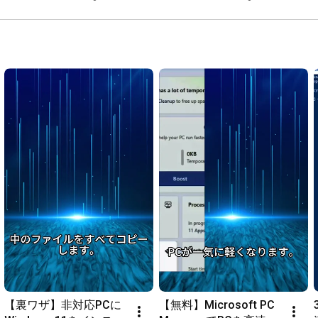
かりやすく解説
ータ復旧方法も解説
https://bit.ly/3mDmd9g
https://twitter.com/EaseUS_Japan
【裏ワザ】非対応PCに
【無料】Microsoft PC 