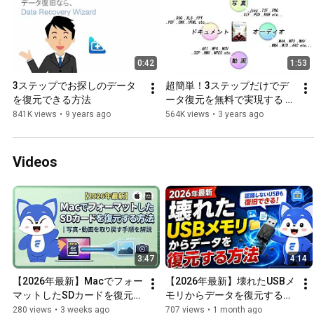
0:42
1:53
3ステップでお探しのデータ
超簡単！3ステップだけでデ
を復元できる方法
ータ復元を無料で実現する - 
EaseUS Data Recovery 
841K views
•
9 years ago
564K views
•
3 years ago
Wizard
Videos
3:47
4:14
【2026年最新】Macでフォー
【2026年最新】壊れたUSBメ
マットしたSDカードを復元す
モリからデータを復元する方
る方法｜写真・動画を取り戻
法｜認識しないUSBでも復旧
280 views
•
3 weeks ago
707 views
•
1 month ago