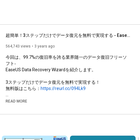
超簡単！3ステップだけでデータ復元を無料で実現する - EaseUS Data Recovery Wizard
564,743 views
3 years ago
今回は、99.7%の復旧率を誇る業界随一のデータ復旧フリーソ
フト‐

EaseUS Data Recovery Wizardを紹介します。

3ステップだけでデータ復元を無料で実現する！

無料版はこちら：
https://reurl.cc/094Lk9
写真、ドキュメント、ビデオ、オーディオを含むすべて種類の
READ MORE
ファイルの復元にもご対応！EaseUS Data Recovery Wizardは
ファイルの種類を問わず、紛失データを3ステップで完璧に復旧
できます。

00:00
-
00:08
00:09
-
00:53