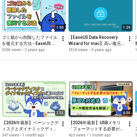
00:53
-
01:40
01:40
-
01:52
 end

①無料ダウンロード

1:50
1:29
無料・プラグインなし・安全安心

ゴミ箱から削除したファイル
【EaseUS Data Recovery 
②スキャン

を復元する方法 - EaseUS 
Wizard for mac】高い復元率
ディスクの片隅までスキャンします

Data Recovery Wizard
を実現できるデータ復元ソフ
325K views
•
2 years ago
251K views
•
5 years ago
ト
③リカバリー

1クリックで目標のファイルを復元

#データ復旧
#データ復元
#データ復旧ソフト
＃無料データ復旧ソフト
ーーーーーーーーーーーーーーーーーーーーーーーーーーーー
ー

3:54
4:54
https://jp.easeus.com/
【2026年最新】ベーシックデ
【2026年最新】USBメモリ
ィスクとダイナミックディス
「フォーマットする必要があ
クの違いとは？変換方法もわ
ります」の原因と対処法｜デ
347 views
•
1 month ago
423 views
•
1 month ago
1