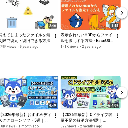
2:46
1:45
消えてしまったファイルを無
表示されないHDDからファイ
制限で復元・復旧できる方法
ルを復元する方法 - EaseUS 
Data Recovery Wizard
179K views
•
9 years ago
141K views
•
2 years ago
4:49
4:09
【2026年最新】おすすめディ
【2026年最新】Cドライブ容
スククローンソフト5選｜
量不足の解消方法4選｜
HDD・SSD移行を簡単解説
Windowsが重い時の対策も解
.8K views
•
1 month ago
892 views
•
2 months ago