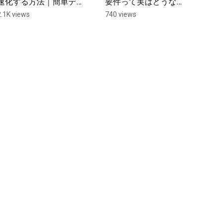
速化する方法｜簡単デ
要件って実はどうな
ブロート
の？ #windows #pcト
2.1K views
740 views
ラブル