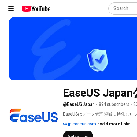
EaseUS Japa
@EaseUSJapan
•
894 subscribers
•
2
EaseUSはデータ管理領域に特化し
復旧、データバックアップ、パーティ
jp.easeus.com
and 4 more links
世界180以上の国と地域をわたる数
す。日本語公式サイト(https://jp.easeus
Subscribe