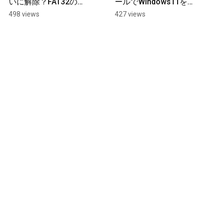
いに解除？FAT32の
ールでWindows11を安
32GB制限が消えるかも
全かつ専門的に軽量化 
498 views
427 views
#windows11 #pc高速
化 #Chris Titus #パソコ
ントラブル