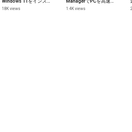
Windows 11をインスト
ManagerでPCを高速化
ールする方法｜データ
する方法
18K views
1.4K views
そのままOK  
#windows11 #easeus