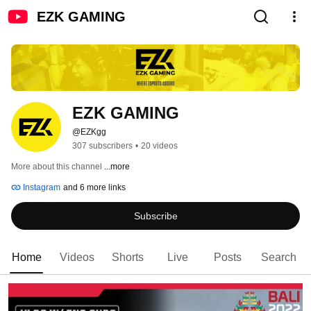
EZK GAMING
EZK GAMING
@EZKgg
307 subscribers
•
20 videos
More about this channel
...more
Instagram
and 6 more links
Subscribe
Home
Videos
Shorts
Live
Posts
Search