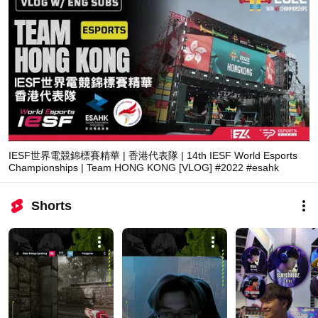
IESF世界電競錦標賽精華 | 香港代表隊 | 14th IESF World Esports
Championships | Team HONG KONG [VLOG] #2022 #esahk
Shorts