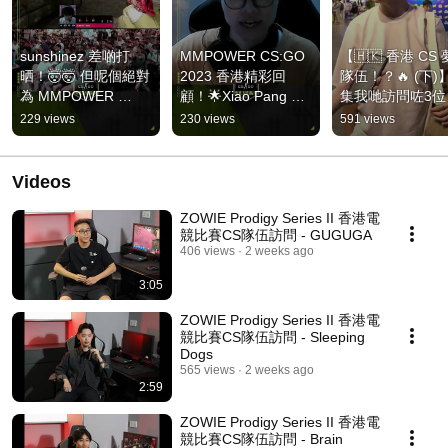
sunshinez 差啲打
MMPOWER CS:GO 
【🇭🇰 香港 CS
晒！🤯🤯 但呢個絕對
2023 香港精彩回
隊伍！？🔥 (下)
為 MMPOWER 
顧！🌟Xiao Pang 
集我哋訪問咗3位
CSGO Tournament 
Gaming 對 Forgone 
加香港最後一個
229 views
230 views
591 views
嘅現場觀眾留下深刻
總決賽，5 圖激戰 
CSGO線下賽嘅
印象～💥💥💥💥🔫 一
OT，Xiao Pang 
手，佢哋會點砌
齊重溫呢個 Moment 
Gaming 奪冠！🏆 
CS Dream Tea
Videos
嘅現場實況！🔁🥳
CS2 再會！🥹👋🏻
sunshinez & H
點睇呢？🌟#EZK
ZOWIE Prodigy Series II 香港電
競比賽CS隊伍訪問 - GUGUGA
406 views
2 weeks ago
3:05
ZOWIE Prodigy Series II 香港電
競比賽CS隊伍訪問 - Sleeping
Dogs
565 views
2 weeks ago
2:59
ZOWIE Prodigy Series II 香港電
競比賽CS隊伍訪問 - Brain