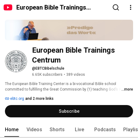
European Bible Trainings
Centrum
European Bible Trainings 
Centrum
@EBTCBibelschule
6.65K subscribers
•
389 videos
The European Bible Training Center is a bi-vocational Bible school 
committed to fulfilling the Great Commission by (1) teaching God’s Word 
...more
expositional (2) training God’s people and (3) serving God’s church by 
ebtc.org
and 2 more links
strengthening local churches and planting new churches. 
Subscribe
Home
Videos
Shorts
Live
Podcasts
Playli