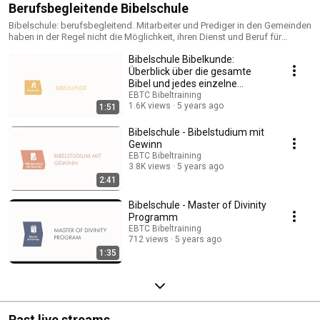
Berufsbegleitende Bibelschule
Bibelschule: berufsbegleitend. Mitarbeiter und Prediger in den Gemeinden
haben in der Regel nicht die Möglichkeit, ihren Dienst und Beruf für
längere Zeit zu unterbrechen, um eine biblische Ausbildung zu
Bibelschule Bibelkunde:
durchlaufen. Für solche Mitarbeiter ist die Unterrichtsform der Bibelschule
EBTC besonders gut geeignet: Der Unterricht erfolgt als kombiniertes
Überblick über die gesamte
Fern- und Präsenzstudium und bietet eine fundierte theologische
Bibel und jedes einzelne
Ausbildung von den Grundlagen bis hin zum Mastergrad an.
Bibelbuch
EBTC Bibeltraining
1.6K views
5 years ago
1:51
Bibelschule - Bibelstudium mit
Gewinn
EBTC Bibeltraining
3.8K views
5 years ago
2:41
Bibelschule - Master of Divinity
Programm
EBTC Bibeltraining
712 views
5 years ago
1:35
Past live streams