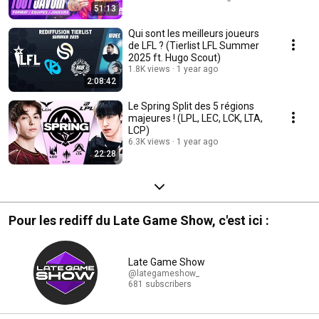
51:13
Qui sont les meilleurs joueurs
de LFL ? (Tierlist LFL Summer
2025 ft. Hugo Scout)
1.8K views
1 year ago
2:08:42
Le Spring Split des 5 régions
majeures ! (LPL, LEC, LCK, LTA,
LCP)
6.3K views
1 year ago
22:28
Pour les rediff du Late Game Show, c'est ici :
Late Game Show
@lategameshow_
681 subscribers