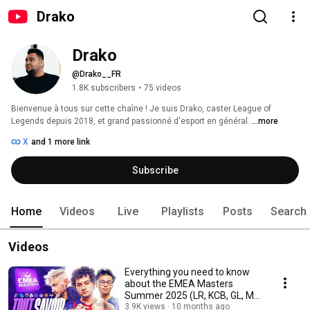
Drako
Drako
@Drako__FR
1.8K subscribers
•
75 videos
Bienvenue à tous sur cette chaîne ! Je suis Drako, caster League of 
Legends depuis 2018, et grand passionné d'esport en général. 
...more
X
and 1 more link
Subscribe
Home
Videos
Live
Playlists
Posts
Search
Videos
Everything you need to know
about the EMEA Masters
Summer 2025 (LR, KCB, GL, M8,
HRTS, VITB...)
3.9K views
10 months ago