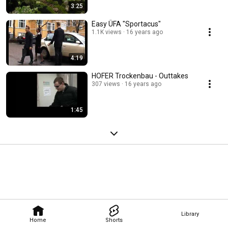
3:25
Easy ÜFA "Sportacus"
1.1K views
16 years ago
4:19
HOFER Trockenbau - Outtakes
307 views
16 years ago
1:45
Library
Home
Shorts