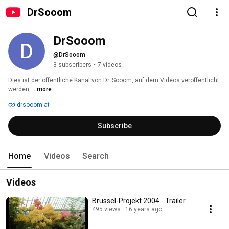
DrSooom
DrSooom
@DrSooom
3 subscribers
•
7 videos
Dies ist der öffentliche Kanal von Dr. Sooom, auf dem Videos veröffentlicht 
werden. 
...more
drsooom.at
Subscribe
Home
Videos
Search
Videos
Brüssel-Projekt 2004 - Trailer
495 views
16 years ago