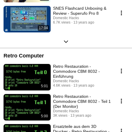
SNES Flashcard Unboxing &
Review - Superufo Pro 8
Domestic Hacks
6.7K views
13 years ago
17:04
Retro Computer
Retro Restauration -
Commodore CBM 8032 -
Einführung
Domestic Hacks
4.6K views
13 years ago
5:01
Retro Restauration -
Commodore CBM 8032 - Teil 1
(Der Monitor)
Domestic Hacks
3K views
13 years ago
5:00
Ersatzteile aus dem 3D
Drucker - Retro Restauration -