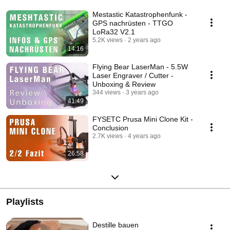
Mestastic Katastrophenfunk -
GPS nachrüsten - TTGO
LoRa32 V2.1
5.2K views
2 years ago
14:16
Flying Bear LaserMan - 5.5W
Laser Engraver / Cutter -
Unboxing & Review
344 views
3 years ago
41:49
FYSETC Prusa Mini Clone Kit -
Conclusion
2.7K views
4 years ago
26:58
Playlists
Destille bauen