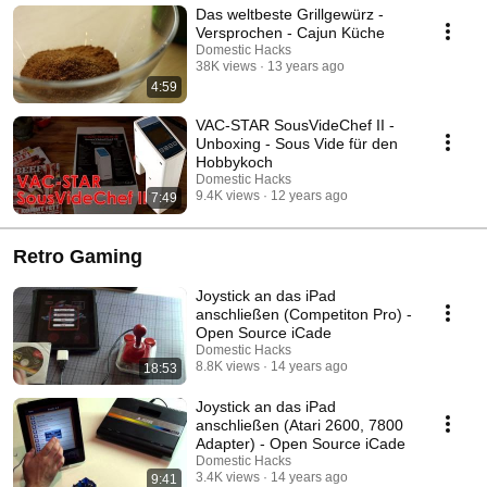
Das weltbeste Grillgewürz -
Versprochen - Cajun Küche
Domestic Hacks
38K views
13 years ago
4:59
VAC-STAR SousVideChef II -
Unboxing - Sous Vide für den
Hobbykoch
Domestic Hacks
9.4K views
12 years ago
7:49
Retro Gaming
Joystick an das iPad
anschließen (Competiton Pro) -
Open Source iCade
Domestic Hacks
8.8K views
14 years ago
18:53
Joystick an das iPad
anschließen (Atari 2600, 7800
Adapter) - Open Source iCade
Domestic Hacks
3.4K views
14 years ago
9:41