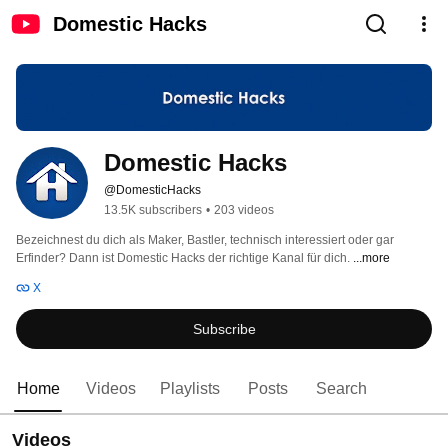
Domestic Hacks
Domestic Hacks
@DomesticHacks
13.5K subscribers
•
203 videos
Bezeichnest du dich als Maker, Bastler, technisch interessiert oder gar 
Erfinder? Dann ist Domestic Hacks der richtige Kanal für dich. 
...more
X
Subscribe
Home
Videos
Playlists
Posts
Search
Videos