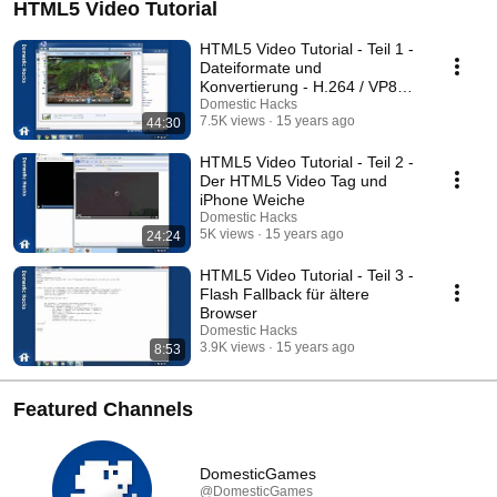
HTML5 Video Tutorial
HTML5 Video Tutorial - Teil 1 -
Dateiformate und
Konvertierung - H.264 / VP8
(WebM) / Theora
Domestic Hacks
7.5K views
15 years ago
44:30
HTML5 Video Tutorial - Teil 2 -
Der HTML5 Video Tag und
iPhone Weiche
Domestic Hacks
5K views
15 years ago
24:24
HTML5 Video Tutorial - Teil 3 -
Flash Fallback für ältere
Browser
Domestic Hacks
3.9K views
15 years ago
8:53
Featured Channels
DomesticGames
@DomesticGames