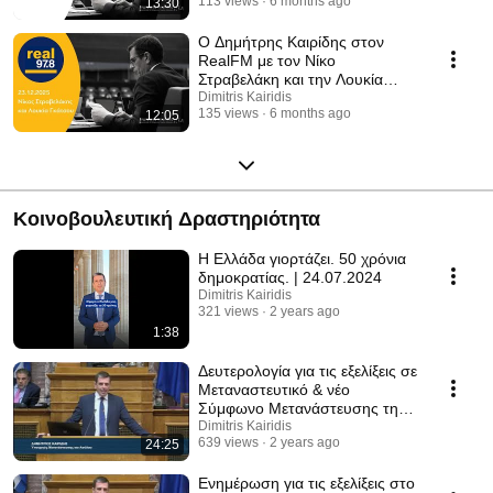
113 views
6 months ago
13:30
Ο Δημήτρης Καιρίδης στον
RealFM με τον Νίκο
Στραβελάκη και την Λουκία
Γκάτσου | 23.12.2025
Dimitris Kairidis
135 views
6 months ago
12:05
Κοινοβουλευτική Δραστηριότητα
Η Ελλάδα γιορτάζει. 50 χρόνια
δημοκρατίας. | 24.07.2024
Dimitris Kairidis
321 views
2 years ago
1:38
Δευτερολογία για τις εξελίξεις σε
Μεταναστευτικό & νέο
Σύμφωνο Μετανάστευσης της
Ε.Ε. | 31.10.2023
Dimitris Kairidis
639 views
2 years ago
24:25
Ενημέρωση για τις εξελίξεις στο