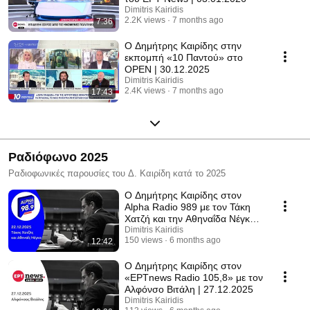
Dimitris Kairidis
2.2K views
7 months ago
7:36
Ο Δημήτρης Καιρίδης στην
εκπομπή «10 Παντού» στο
OPEN | 30.12.2025
Dimitris Kairidis
2.4K views
7 months ago
17:43
Ραδιόφωνο 2025
Ραδιοφωνικές παρουσίες του Δ. Καιρίδη κατά το 2025
Ο Δημήτρης Καιρίδης στον
Alpha Radio 989 με τον Τάκη
Χατζή και την Αθηναΐδα Νέγκα |
22.12.2025
Dimitris Kairidis
150 views
6 months ago
12:42
Ο Δημήτρης Καιρίδης στον
«ΕΡΤnews Radio 105,8» με τον
Αλφόνσο Βιτάλη | 27.12.2025
Dimitris Kairidis