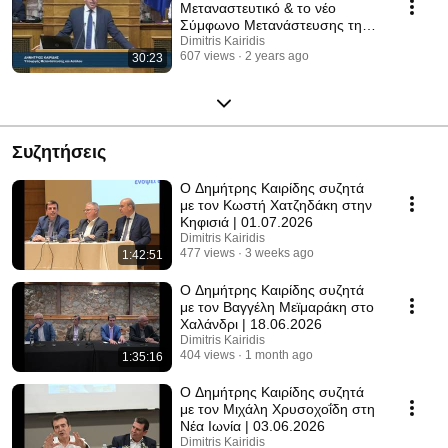
Μεταναστευτικό & το νέο
Σύμφωνο Μετανάστευσης της
Ε.Ε. | 31.10.2023
Dimitris Kairidis
607 views
2 years ago
30:23
Συζητήσεις
Ο Δημήτρης Καιρίδης συζητά
με τον Κωστή Χατζηδάκη στην
Κηφισιά | 01.07.2026
Dimitris Kairidis
477 views
3 weeks ago
1:42:51
Ο Δημήτρης Καιρίδης συζητά
με τον Βαγγέλη Μεϊμαράκη στο
Χαλάνδρι | 18.06.2026
Dimitris Kairidis
404 views
1 month ago
1:35:16
Ο Δημήτρης Καιρίδης συζητά
με τον Μιχάλη Χρυσοχοΐδη στη
Νέα Ιωνία | 03.06.2026
Dimitris Kairidis