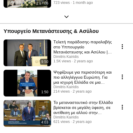
723 views
1 month ago
1:17:06
Υπουργείο Μετανάστευσης & Ασύλου
Tελετή παράδοσης-παραλαβής
στο Υππουργείο
Μετανάστευσης και Ασύλου |
14.09.24
Dimitris Kairidis
1.5K views
2 years ago
9:50
Ψηφίζουμε για περισσότερη και
πιο αλληλέγγυα Ευρώπη. Για
μια ισχυρή Ελλάδα σε μια
ισχυρή Ευρώπη
Dimitris Kairidis
214 views
2 years ago
1:50
Το μεταναστευτικό στην Ελλάδα
βρίσκεται σε μεγάλη ύφεση, σε
αντίθεση με αλλού στην
Ευρώπη
Dimitris Kairidis
621 views
2 years ago
4:03