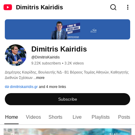
Dimitris Kairidis
Dimitris Kairidis
@DimitrisKairidis
9.22K subscribers
•
3.2K videos
Δημήτρης Καιρίδης, Βουλευτής ΝΔ - Β1 Βόρειος Τομέας Αθηνών, Καθηγητής 
Διεθνών Σχέσεων 
...more
dimitriskairidis.gr
and 4 more links
Subscribe
Home
Videos
Shorts
Live
Playlists
Posts