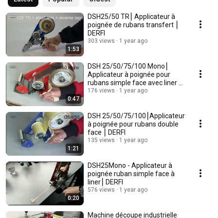
DSH25/50 TR⎮ Applicateur à
poignée de rubans transfert ⎮
DERFI
303 views
1 year ago
1:53
DSH 25/50/75/100 Mono⎮
Applicateur à poignée pour
rubans simple face avec liner ⎮
DERFI
176 views
1 year ago
0:47
DSH 25/50/75/100⎮Applicateur
à poignée pour rubans double
face ⎮ DERFI
135 views
1 year ago
1:21
DSH25Mono - Applicateur à
poignée ruban simple face à
liner⎮ DERFI
576 views
1 year ago
0:20
Machine découpe industrielle