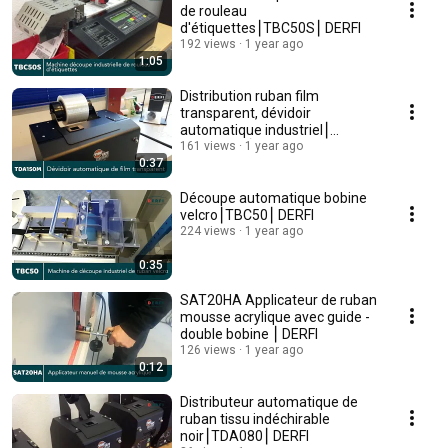
de rouleau
d'étiquettes⎮TBC50S⎮ DERFI
192 views
1 year ago
1:05
Distribution ruban film
transparent, dévidoir
automatique industriel⎮
TDA150M ⎮ DERFI
161 views
1 year ago
0:37
Découpe automatique bobine
velcro⎮TBC50⎮ DERFI
224 views
1 year ago
0:35
SAT20HA Applicateur de ruban
mousse acrylique avec guide -
double bobine ⎮ DERFI
126 views
1 year ago
0:12
Distributeur automatique de
ruban tissu indéchirable
noir⎮TDA080⎮ DERFI