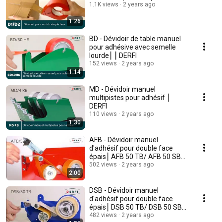
1.1K views
2 years ago
1:26
BD - Dévidoir de table manuel
pour adhésive avec semelle
lourde⎮ ⎮ DERFI
152 views
2 years ago
1:14
MD - Dévidoir manuel
multipistes pour adhésif ⎮
DERFI
110 views
2 years ago
1:30
AFB - Dévidoir manuel
d'adhésif pour double face
épais⎮ AFB 50 TB/ AFB 50 SB⎮
DERFI
502 views
2 years ago
2:00
DSB - Dévidoir manuel
d'adhésif pour double face
épais⎮ DSB 50 TB/ DSB 50 SB⎮
DERFI
482 views
2 years ago