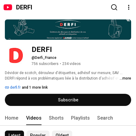
DERFI
DERFI
@Derfi_France
756 subscribers
•
234 videos
Dévidoir de scotch, dérouleur d'étiquettes, adhésif sur mesure, SAV ... 
DERFI répond à vos problématiques liée à la distribution d'adhésif et 
...more
d'étiquettes. 
derfi.fr
and 1 more link
Subscribe
Home
Videos
Shorts
Playlists
Search
Latest
Popular
Oldest