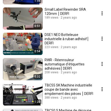
1:56
Small Label Rewinder SRA
120mm ⎮ DERFI
189 views
2 years ago
0:51
DSE1 NEO Botteleuse
industrielle à ruban adhésif⎮
DERFI
223 views
2 years ago
0:54
RWR - Réenrouleur
automatique d'étiquettes
adhésives⎮ DERFI
208 views
2 years ago
0:32
TBC55 SK Machine industrielle
coupe de bande avec
empilement des pièces ⎮ DERFI
388 views
2 years ago
1:20
TBC50 S Machine de découpe