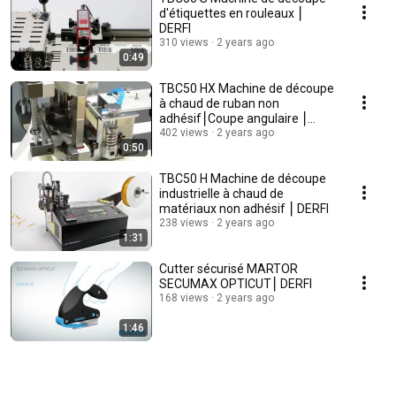
d'étiquettes en rouleaux ⎮
DERFI
310 views
2 years ago
0:49
TBC50 HX Machine de découpe
à chaud de ruban non
adhésif⎮Coupe angulaire ⎮
DERFI
402 views
2 years ago
0:50
TBC50 H Machine de découpe
industrielle à chaud de
matériaux non adhésif ⎮ DERFI
238 views
2 years ago
1:31
Cutter sécurisé MARTOR
SECUMAX OPTICUT⎮ DERFI
168 views
2 years ago
1:46