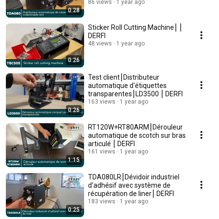
86 views
1 year ago
0:28
Sticker Roll Cutting Machine⎮ ⎮
DERFI
48 views
1 year ago
0:26
Test client⎮Distributeur
automatique d'étiquettes
transparentes⎮LD3500 ⎮ DERFI
163 views
1 year ago
0:26
RT120W+RT80ARM⎮Dérouleur
automatique de scotch sur bras
articulé ⎮ DERFI
161 views
1 year ago
1:15
TDA080LR⎮Dévidoir industriel
d'adhésif avec système de
récupération de liner⎮ DERFI
183 views
1 year ago
0:25