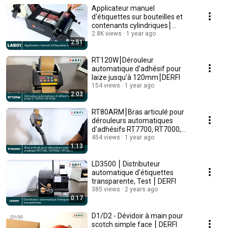
Applicateur manuel
d'étiquettes sur bouteilles et
contenants cylindriques⎮
LAB01⎮ DERFI
2.8K views
1 year ago
2:51
RT120W⎮Dérouleur
automatique d'adhésif pour
laize jusqu'à 120mm⎮DERFI
154 views
1 year ago
2:03
RT80ARM⎮Bras articulé pour
dérouleurs automatiques
d'adhésifs RT7700, RT7000,
RT120W⎮DERFI
454 views
1 year ago
1:13
LD3500 ⎮ Distributeur
automatique d'étiquettes
transparente, Test ⎮ DERFI
385 views
2 years ago
0:17
D1/D2 - Dévidoir à main pour
scotch simple face ⎮ DERFI