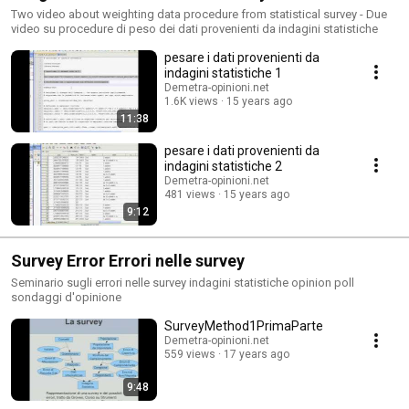
Two video about weighting data procedure from statistical survey - Due
video su procedure di peso dei dati provenienti da indagini statistiche
pesare i dati provenienti da
indagini statistiche 1
Demetra-opinioni.net
1.6K views
15 years ago
11:38
pesare i dati provenienti da
indagini statistiche 2
Demetra-opinioni.net
481 views
15 years ago
9:12
Survey Error Errori nelle survey
Seminario sugli errori nelle survey indagini statistiche opinion poll
sondaggi d'opinione
SurveyMethod1PrimaParte
Demetra-opinioni.net
559 views
17 years ago
9:48