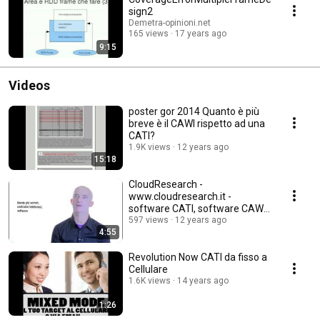
sign2
Demetra-opinioni.net
165 views
17 years ago
9:15
Videos
poster gor 2014 Quanto è più
breve è il CAWI rispetto ad una
CATI?
1.9K views
12 years ago
15:18
CloudResearch -
www.cloudresearch.it -
software CATI, software CAWI,
software CAMI, software MAWI
597 views
12 years ago
4:55
Revolution Now CATI da fisso a
Cellulare
1.6K views
14 years ago
1:26