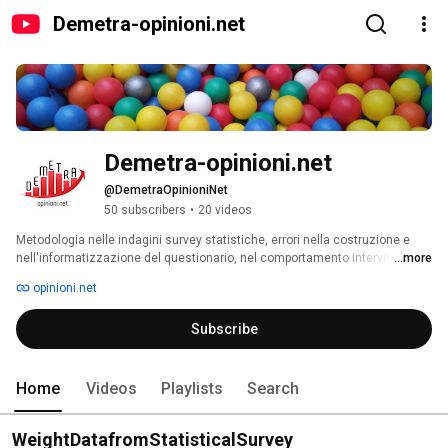
Demetra-opinioni.net
Demetra-opinioni.net
@DemetraOpinioniNet
50 subscribers
•
20 videos
Metodologia nelle indagini survey statistiche, errori nella costruzione e 
nell'informatizzazione del questionario, nel comportamento intervistatori, 
...more
nello scheduling e nella supervisione. 
opinioni.net
Subscribe
Home
Videos
Playlists
Search
WeightDatafromStatisticalSurvey