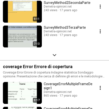
SurveyMethod2SecondaParte
Demetra-opinioni.net
243 views
17 years ago
9:11
SurveyMethod3TerzaParte
Demetra-opinioni.net
243 views
17 years ago
7:13
coverage Error Errore di copertura
Coverage Error Errore di copertura Indagine statistica Sondaggio
opinione. Presentazione che cerca di definire gli errori e le metodologie
nelle indagini statistiche riguardo ai problemi di copertura. Con i
CoverageErrorMultipleFrameDe
necessari approfondimenti fornisce la base per introdurre frame multipli
(telefonia fissa e cellulare ad esempio)
sign1
Demetra-opinioni.net
865 views
17 years ago
9:17
CoverageErrorMultipleFrameDe