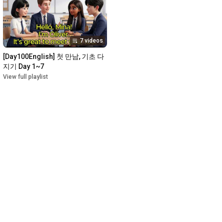
7 videos
[Day100English] 첫 만남, 기초 다
지기 Day 1~7
View full playlist