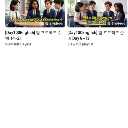
8 videos
6 videos
[Day100English] 팀 프로젝트 수
[Day100English] 팀 프로젝트 준
행 14~21
비 Day 8~13
View full playlist
View full playlist