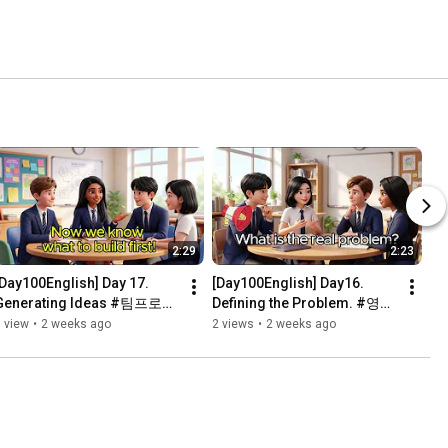
2:29
2:23
[Day100English] Day 17. 
[Day100English] Day16. 
Generating Ideas #팀프로젝
Defining the Problem. #영어
트 #영어회화 #실용회화 #국
회화 #국제교류 
 view
•
2 weeks ago
2 views
•
2 weeks ago
제교류영어 #Day100English
#Day100English #팀프로젝
트