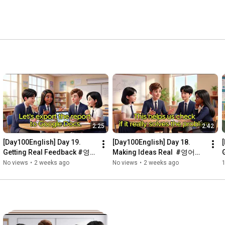
2:25
2:42
[Day100English] Day 19. 
[Day100English] Day 18. 
Getting Real Feedback #영
Making Ideas Real  #영어회
어회화 #국제교류 #팀프로젝
화 #국제교류 #팀프로젝트 
No views
•
2 weeks ago
No views
•
2 weeks ago
1
트 #Day100English #실용회
#Day100English #실용회화
화