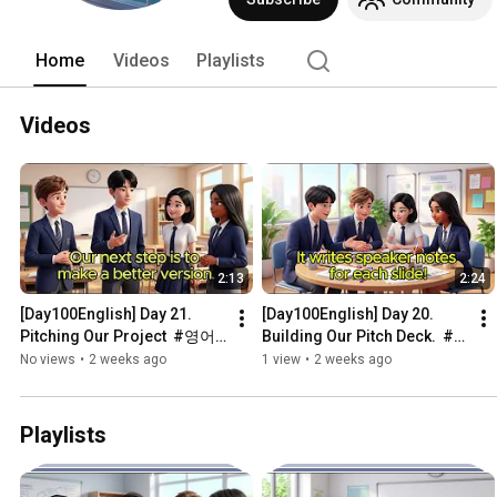
Home
Videos
Playlists
Videos
2:13
2:24
[Day100English] Day 21. 
[Day100English] Day 20. 
Pitching Our Project  #영어
Building Our Pitch Deck.  #
회화 #국제교류 #팀프로젝트 
영어회화 #국제교류 #팀프로
No views
•
2 weeks ago
1 view
•
2 weeks ago
#Day100English #실용회화
젝트 #Day100English #실용
회화
Playlists