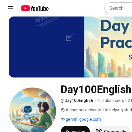
Day100English
@Day100English
•
15 subscribers
•
21
🌏 A channel dedicated to helping stud
international exchange and cooperation 
gemini.google.com
Subscribe
Community