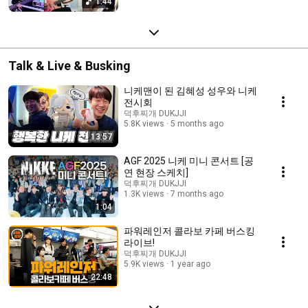
1:44
Talk & Live & Busking
니케맨이 된 김혜성 성우와 니케
전시회
덕후찌개 DUKJJI
5.8K views
5 months ago
13:57
AGF 2025 니케 미니 콘서트 [공
연 현장 스케치]
덕후찌개 DUKJJI
1.3K views
7 months ago
1:04
파워레인저 콜라보 카페 버스킹
라이브!
덕후찌개 DUKJJI
5.9K views
1 year ago
22:48