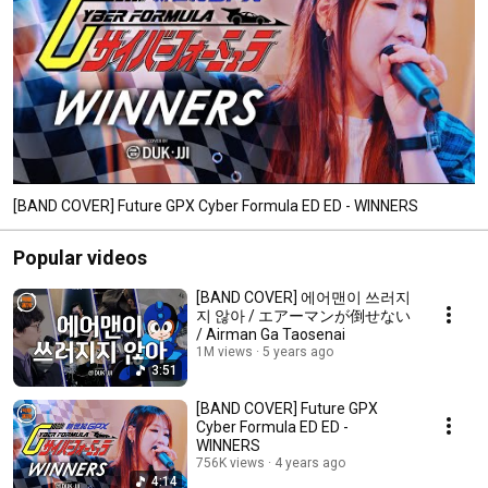
[BAND COVER] Future GPX Cyber Formula ED ED - WINNERS
Popular videos
[BAND COVER] 에어맨이 쓰러지
지 않아 / エアーマンが倒せない
/ Airman Ga Taosenai
1M views
5 years ago
3:51
[BAND COVER] Future GPX
Cyber Formula ED ED -
WINNERS
756K views
4 years ago
4:14