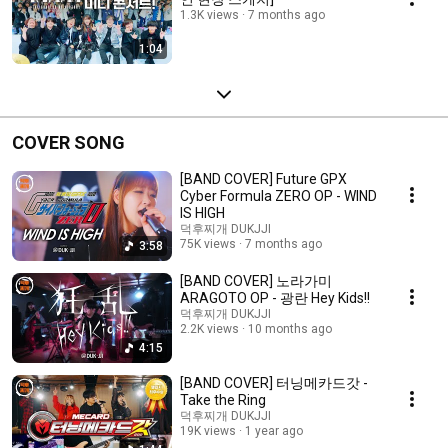
1.3K views
7 months ago
1:04
COVER SONG
[BAND COVER] Future GPX
Cyber Formula ZERO OP - WIND
IS HIGH
덕후찌개 DUKJJI
75K views
7 months ago
3:58
[BAND COVER] 노라가미
ARAGOTO OP - 광란 Hey Kids!!
덕후찌개 DUKJJI
2.2K views
10 months ago
4:15
[BAND COVER] 터닝메카드갓 -
Take the Ring
덕후찌개 DUKJJI
19K views
1 year ago