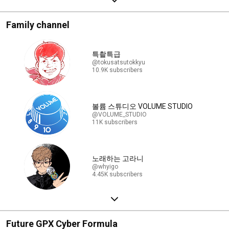
Family channel
특촬특급
@tokusatsutokkyu
10.9K subscribers
볼륨 스튜디오 VOLUME STUDIO
@VOLUME_STUDIO
11K subscribers
노래하는 고라니
@whyigo
4.45K subscribers
Future GPX Cyber Formula