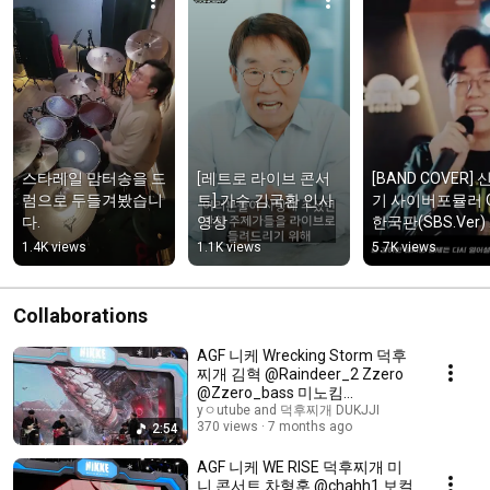
스타레일 맘터송을 드
[레트로 라이브 콘서
[BAND COVER] 
럼으로 두들겨봤습니
트] 가수 김국환 인사
기 사이버포뮬러 OP
다.
영상
한국판(SBS.Ver) 
shorts
1.4K views
1.1K views
5.7K views
Collaborations
AGF 니케 Wrecking Storm 덕후
찌개 김혁 @Raindeer_2 Zzero
@Zzero_bass 미노킴
@minhoh521 Ｃｏｓｍｏｇｒａ
yㅇutube and 덕후찌개 DUKJJI
370 views
7 months ago
2:54
ｐｈ @cosmograph0
AGF 니케 WE RISE 덕후찌개 미
니 콘서트 차형훈 @chahh1 보컬