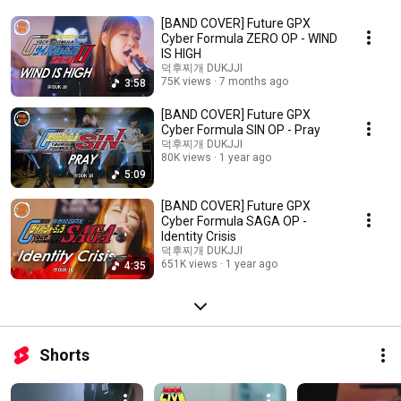
[BAND COVER] Future GPX
Cyber Formula ZERO OP - WIND
IS HIGH
덕후찌개 DUKJJI
75K views
7 months ago
3:58
[BAND COVER] Future GPX
Cyber Formula SIN OP - Pray
덕후찌개 DUKJJI
80K views
1 year ago
5:09
[BAND COVER] Future GPX
Cyber Formula SAGA OP -
Identity Crisis
덕후찌개 DUKJJI
651K views
1 year ago
4:35
Shorts