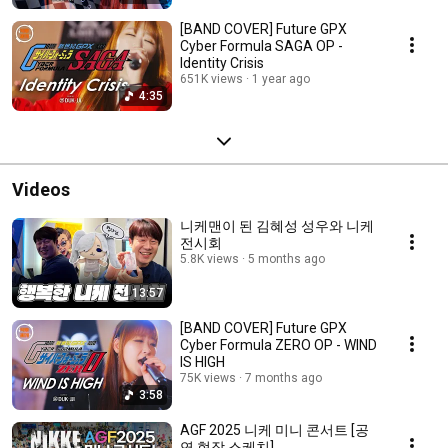
[BAND COVER] Future GPX
Cyber Formula SAGA OP -
Identity Crisis
651K views
1 year ago
4:35
Videos
니케맨이 된 김혜성 성우와 니케
전시회
5.8K views
5 months ago
13:57
[BAND COVER] Future GPX
Cyber Formula ZERO OP - WIND
IS HIGH
75K views
7 months ago
3:58
AGF 2025 니케 미니 콘서트 [공
연 현장 스케치]