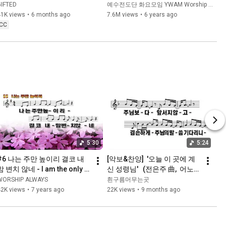
Worship Korea
GIFTED
예수전도단 화요모임 YWAM Worship Korea
41K views
•
6 months ago
7.6M views
•
6 years ago
CC
5:30
5:24
#6 나는 주만 높이리 결코 내
[악보&찬양]  '오늘 이 곳에 계
맘 변치 않네 - I am the only 
신 성령님'   (전은주 曲,  어노인
one in the world I never
팅)
WORSHIP ALWAYS
흰구름머무는곳
42K views
•
7 years ago
22K views
•
9 months ago