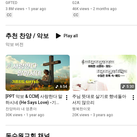
GIFTED
G2A
3.8M views
•
1 year ago
46K views
•
2 months ago
CC
CC
추천 찬양 / 악보
Play all
악보 버전
6:54
5:30
[PPT 악보 & CCM] 사랑한다 말
주님 뜻대로 살기로 했네돌아
하시네 (He Says Love) -기프
서지 않으리
티드 GIFTED
찬양하라 내 영혼아
행복한이웃
30K views
•
1 year ago
20K views
•
3 years ago
동수원교회 채널