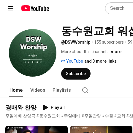
동수원교회 워
@DSWWorship
•
155 subscribers
•
59
More about this channel
...more
YouTube
and 3 more links
Subscribe
Home
Videos
Playlists
경배와 찬양
Play all
주일예배 찬양곡 #동수원교회 #주일예배 #주일찬양 #수원 #교회 #찬양