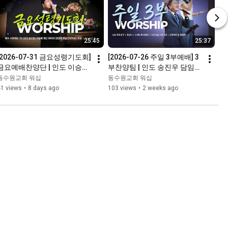
25:45
25:37
[2026-07-31 금요성령기도회] 
[2026-07-26 주일 3부예배] 3
금요예배찬양단 | 인도 이승윤 
부찬양팀 | 인도 송진우 담임목
목사  | 경배와찬양ㅣ동수원교
사  | 경배와찬양ㅣ동수원교회
동수원교회 워십
동수원교회 워십
회
41 views
•
8 days ago
103 views
•
2 weeks ago