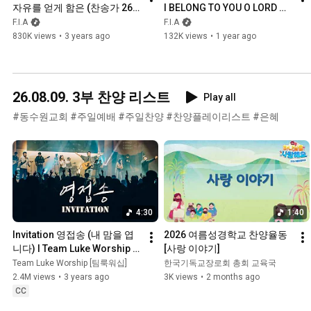
자유를 얻게 함은 (찬송가 268
I BELONG TO YOU O LORD 
장/피아버전) | THERE’S 
(FIA.ver) - 피아워십
F.I.A
F.I.A
POWER IN THE BLOOD 
830K views
•
3 years ago
132K views
•
1 year ago
(FIA.ver)
26.08.09. 3부 찬양 리스트
Play all
#동수원교회 #주일예배 #주일찬양 #찬양플레이리스트 #은혜
4:30
1:40
Invitation 영접송 (내 맘을 엽
2026 여름성경학교 찬양율동 
니다) l Team Luke Worship 
[사랑 이야기]
(ENG SUB)
Team Luke Worship [팀룩워십]
한국기독교장로회 총회 교육국
2.4M views
•
3 years ago
3K views
•
2 months ago
CC