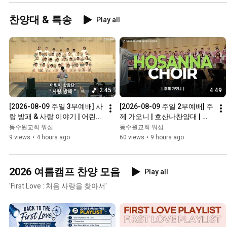
찬양대 & 특송
Play all
2:45
4:49
[2026-08-09 주일 3부예배] 사
[2026-08-09 주일 2부예배] 주
랑 방패 & 사랑 이야기 | 어린이
께 가오니 | 호산나찬양대 | 경
합창단 | 경배와찬양ㅣ다함예
배와찬양ㅣ동수원교회
동수원교회 워십
동수원교회 워십
배ㅣ동수원교회
9 views
•
4 hours ago
60 views
•
9 hours ago
2026 여름캠프 찬양 모음
Play all
'First Love : 처음 사랑을 찾아서'