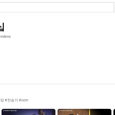
십
 videos
 #찬송가 #ccm