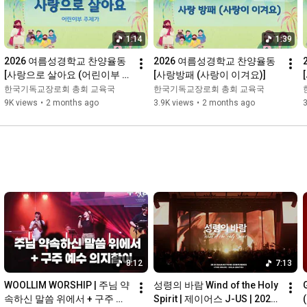
1:14
1:39
2026 여름성경학교 찬양율동 
2026 여름성경학교 찬양율동 
[사랑으로 살아요 (어린이부 주
[사랑방패 (사랑이 이겨요)]
제가)]
한국기독교장로회 총회 교육국
한국기독교장로회 총회 교육국
9K views
•
2 months ago
3.9K views
•
2 months ago
8:12
7:13
WOOLLIM WORSHIP | 주님 약
성령의 바람 Wind of the Holy 
속하신 말씀 위에서 + 구주 예
Spirit | 제이어스 J-US | 2024 
(