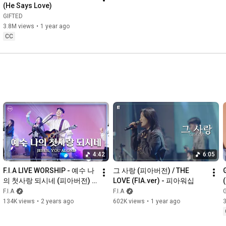
(He Says Love)
GIFTED
3.8M views
•
1 year ago
CC
4:42
6:05
F.I.A LIVE WORSHIP - 예수 나
그 사랑 (피아버전) / THE 
의 첫사랑 되시네 (피아버전) / 
LOVE (FIA.ver) - 피아워십
JESUS, YOU ALONE (FIA.ver)
F.I.A
F.I.A
134K views
•
2 years ago
602K views
•
1 year ago