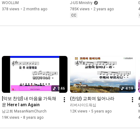
수 의지함이 | 울림워십
Isaiah6tyOne CONFERENCE 
WOOLLIM
J-US Ministry
(KOR/ENG)
378 views
•
2 months ago
785K views
•
2 years ago
CC
3:46
4:19
[악보 찬양] 내 마음을 가득채
(찬양) 교회여 일어나라
운 Here I am Again
리버사이드워십
남교회 MasanNamChurch
12K views
•
5 years ago
19K views
•
8 years ago