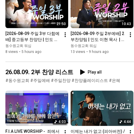
21:50
10:43
[2026-08-09 주일 3부 다함예
[2026-08-09 주일 2부예배] 2
배] 중고등부 찬양단 | 인도 송
부찬양팀 | 인도 이현 목사  | 경
헌우 청소년  | 경배와찬양ㅣ동
배와찬양ㅣ동수원교회
동수원교회 워십
동수원교회 워십
수원교회
8 views
•
5 hours ago
13 views
•
9 hours ago
26.08.09. 2부 찬양 리스트
Play all
#동수원교회 #주일예배 #주일찬양 #찬양플레이리스트 #은혜
4:03
4:44
F.I.A LIVE WORSHIP -  죄에서 
이제는 내가 없고 (피아버전) / 