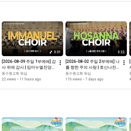
3:31
3:22
[2026-08-09 주일 1부예배] 감
[2026-08-02 주일 2부예배] 나
사 위에 감사 | 임마누엘찬양대 
를 향한 주의 사랑 | 호산나찬
| 경배와찬양ㅣ동수원교회
양대 | 경배와찬양ㅣ동수원교
동수원교회 워십
동수원교회 워십
회
22 views
•
11 hours ago
170 views
•
7 days ago