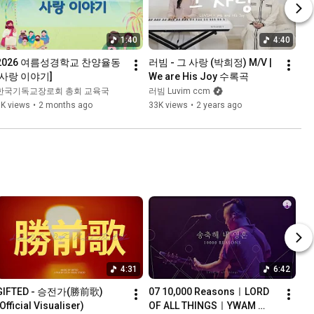
1:40
4:40
2026 여름성경학교 찬양율동 
러빔 - 그 사랑 (박희정) M/V | 
[사랑 이야기]
We are His Joy 수록곡
한국기독교장로회 총회 교육국
러빔 Luvim ccm
3K views
•
2 months ago
33K views
•
2 years ago
4:31
6:42
GIFTED - 승전가(勝前歌) 
07 10,000 ReasonsㅣLORD 
Official Visualiser)
OF ALL THINGSㅣYWAM 