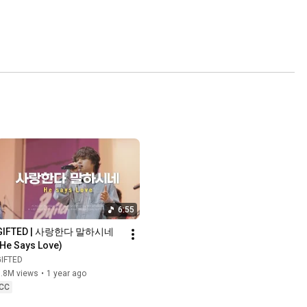
6:55
GIFTED | 사랑한다 말하시네 
(He Says Love)
GIFTED
3.8M views
•
1 year ago
CC