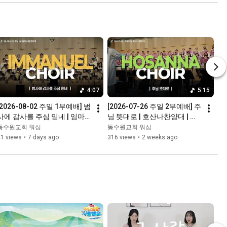
4:07
5:15
[2026-08-02 주일 1부예배] 범
[2026-07-26 주일 2부예배] 주
사에 감사를 주심 믿네 | 임마
님 뜻대로 | 호산나찬양대 | 경
누엘찬양대 | 경배와찬양ㅣ동
배와찬양ㅣ동수원교회
동수원교회 워십
동수원교회 워십
수원교회
41 views
•
7 days ago
316 views
•
2 weeks ago