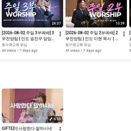
24:37
10:39
[2026-08-02 주일 3부예배] 3
[2026-08-02 주일 2부예배] 2
부찬양팀 | 인도 송진우 담임목
부찬양팀 | 인도 이현 목사  | 경
사  | 경배와찬양ㅣ동수원교회
배와찬양ㅣ동수원교회
동수원교회 워십
동수원교회 워십
43 views
•
7 days ago
41 views
•
7 days ago
6:55
GIFTED | 사랑한다 말하시네 