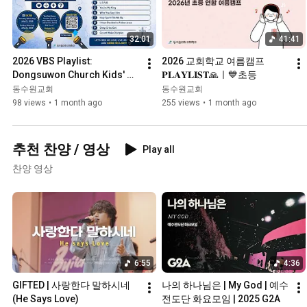
32:01
41:41
2026 VBS Playlist: 
2026 교회학교 여름캠프 
Dongsuwon Church Kids' 
𝐏𝐋𝐀𝐘𝐋𝐈𝐒𝐓🙏ㅣ💙초등
English Ministry Camp - 
동수원교회
동수원교회
BeMaker
98 views
•
1 month ago
255 views
•
1 month ago
추천 찬양 / 영상
Play all
찬양 영상
6:55
4:36
GIFTED | 사랑한다 말하시네 
나의 하나님은 | My God | 예수
(He Says Love)
전도단 화요모임 | 2025 G2A