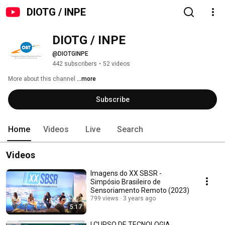
DIOTG / INPE
DIOTG / INPE
@DIOTGINPE
442 subscribers
•
52 videos
More about this channel
...more
Subscribe
Home
Videos
Live
Search
Videos
Imagens do XX SBSR -
Simpósio Brasileiro de
Sensoriamento Remoto (2023)
799 views
3 years ago
5:17
I CURSO DE TECNOLOGIA