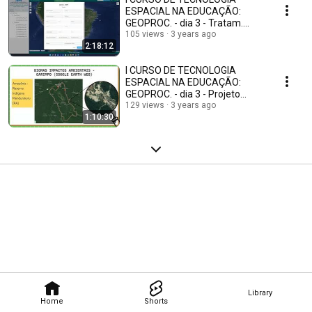
ESPACIAL NA EDUCAÇÃO:
GEOPROC. - dia 3 - Tratam.
Imagens c/ QGIS (aula 2 de 2)
105 views
3 years ago
2:18:12
I CURSO DE TECNOLOGIA
ESPACIAL NA EDUCAÇÃO:
GEOPROC. - dia 3 - Projeto
Educacional: Divinópolis...
129 views
3 years ago
1:10:30
Library
Home
Shorts