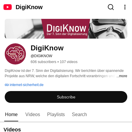
DigiKnow
DigiKnow
@DIGIKNOW
606 subscribers
•
107 videos
DigiKnow ist der 7. Sinn der Digitalisierung. Wir berichten über spannende 
Projekte aus NRW, welche den digitalen Fortschritt voranbringen und unsere 
...more
Zukunft aktiv gestalten. Dabei stellen wir neue Technologien und deren 
internet-sicherheit.de
praktischen Nutzen in Beruf und Alltag vor. Die Berichte von DigiKnow sind 
für Bürger und  Firmen gleichermaßen interessant, denn wir zeigen die 
Subscribe
Technik, die morgen schon Teil unseres Lebens sein wird. 
Home
Videos
Playlists
Search
Videos