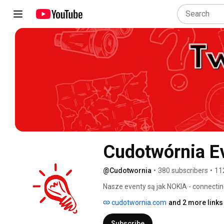
Cudotwórnia E
@Cudotwornia
•
380 subscribers
•
11
Nasze eventy są jak NOKIA - connecting 
tworzą wspomnienia! 
cudotwornia.com
and 2 more links
Subscribe