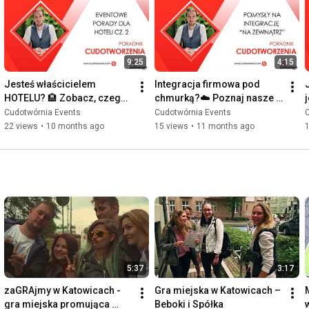
9:25
4:15
Jesteś właścicielem 
Integracja firmowa pod 
HOTELU? 🏨 Zobacz, czego 
chmurką?☁️ Poznaj nasze 
NIE ROBIĆ podczas 
pomysły!💡 CudoPoradnik - 
Cudotwórnia Events
Cudotwórnia Events
realizacji eventu!💡Eventy 
pokazujemy eventy od 
22 views
•
10 months ago
15 views
•
11 months ago
od kuchni!💡
kuchni💡
5:37
3:17
zaGRAjmy w Katowicach - 
Gra miejska w Katowicach – 
gra miejska promująca 
Beboki i Spółka