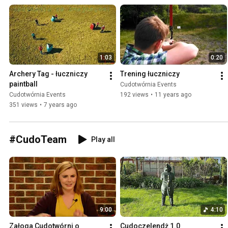
1:03
0:20
Archery Tag - łuczniczy 
Trening łuczniczy
paintball
Cudotwórnia Events
Cudotwórnia Events
192 views
•
11 years ago
351 views
•
7 years ago
#CudoTeam
Play all
9:00
4:10
Załoga Cudotwórni o 
Cudoczelendż 1.0