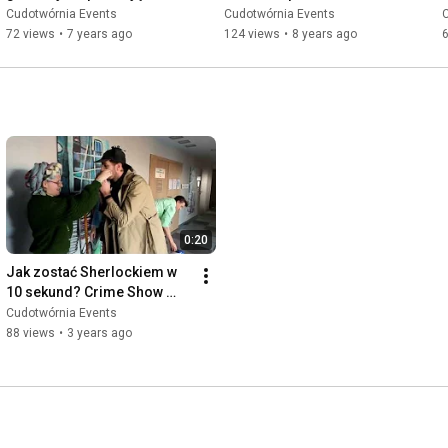
inwestycje z Budżetu 
r
Cudotwórnia Events
Cudotwórnia Events
Obywatelskiego
72 views
•
7 years ago
124 views
•
8 years ago
0:20
Jak zostać Sherlockiem w 
10 sekund? Crime Show 
backstage!
Cudotwórnia Events
88 views
•
3 years ago