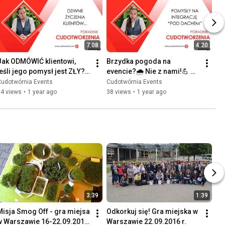
7:08
4:20
Jak ODMÓWIĆ klientowi, 
Brzydka pogoda na 
jeśli jego pomysł jest ZŁY? 
evencie?🌧️ Nie z nami!💪 
😕 Musisz to wiedzieć! 😱 
Poznaj pomysły na 
Cudotwórnia Events
Cudotwórnia Events
CudoPoradnik💡
integrację "pod dachem"!🏠 
14 views
•
1 year ago
38 views
•
1 year ago
CudoPoradnik 💡
3:39
1:39
Misja Smog Off - gra miejsa 
Odkorkuj się! Gra miejska w 
w Warszawie 16-22.09.2017 
Warszawie 22.09.2016 r.