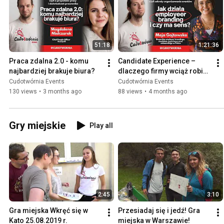
51:18
1:21:36
Praca zdalna 2.0 - komu 
Candidate Experience – 
najbardziej brakuje biura?
dlaczego firmy wciąż robią 
to źle? | Rozmowa z Mają 
Cudotwórnia Events
Cudotwórnia Events
Gojtowską
130 views
•
3 months ago
88 views
•
4 months ago
Gry miejskie
Play all
2:45
3:10
Gra miejska Wkręć się w 
Przesiadaj się i jedź! Gra 
Kato 25.08.2019 r.
miejska w Warszawie!