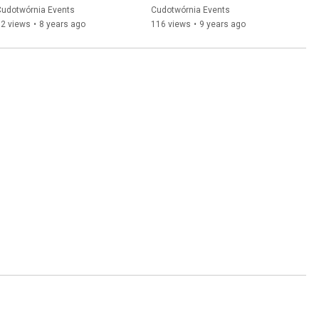
.
Cudotwórnia Events
Cudotwórnia Events
62 views
•
8 years ago
116 views
•
9 years ago