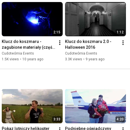
2:15
1:12
Klucz do koszmaru - 
Klucz do koszmaru 2.0 - 
zagubione materiały (część 
Halloween 2016
2)
Cudotwórnia Events
Cudotwórnia Events
1.5K views
•
10 years ago
3.3K views
•
9 years ago
3:33
4:20
Pokaz lotniczy helikopter
Podniebne oświadczyny