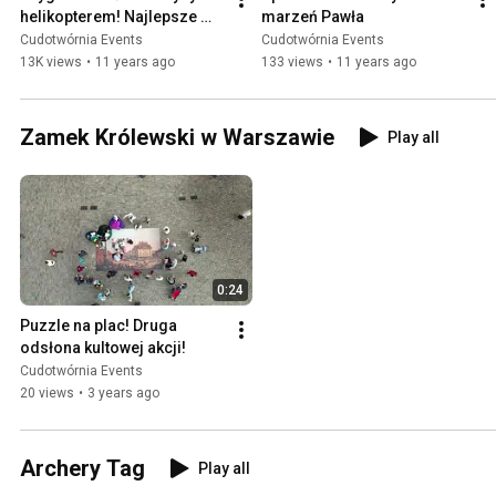
helikopterem! Najlepsze 
marzeń Pawła
nietypowe zaręczyny!
Cudotwórnia Events
Cudotwórnia Events
13K views
•
11 years ago
133 views
•
11 years ago
Zamek Królewski w Warszawie
Play all
0:24
Puzzle na plac! Druga 
odsłona kultowej akcji!
Cudotwórnia Events
20 views
•
3 years ago
Archery Tag
Play all