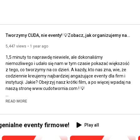
Tworzymy CUDA, nie eventy! 💡Zobacz, jak organizujemy najbardziej angażujące wydarzenia dla firm! 😮
5,447 views
1 year ago
1,5 minuty to naprawdę niewiele, ale dokonaliśmy 
niemożliwego i udało się nam w tym czasie pokazać większość 
z tego, co tworzymy na co dzień. A każdy, kto nas zna, wie, że 
codziennie kreujemy najbardziej angażujące eventy dla firm i 
instytucji. Jakie? Obejrzyj nasz krótki film, a po więcej wpadaj na 
naszą stronę www.cudotwornia.com ! 💡

Do zobaczenia na eventach!

READ MORE
💡 
http://www.cudotwornia.com
 💡

📘 FB: 
https://www.facebook.com/CudotworniaE...
 📘

enialne eventy firmowe!
Play all
📷 IG: 
https://www.instagram.com/cudotwornia...
 📷