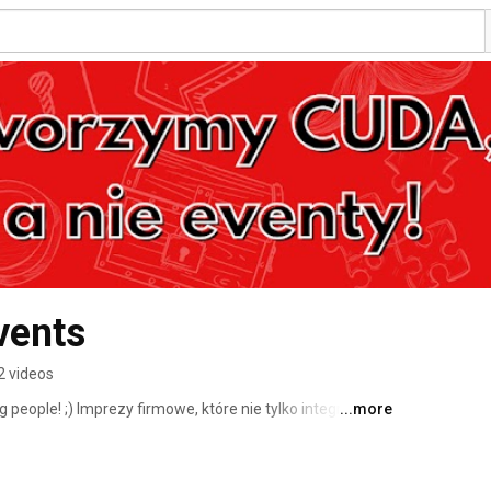
vents
2 videos
people! ;) Imprezy firmowe, które nie tylko integrują, ale 
...more