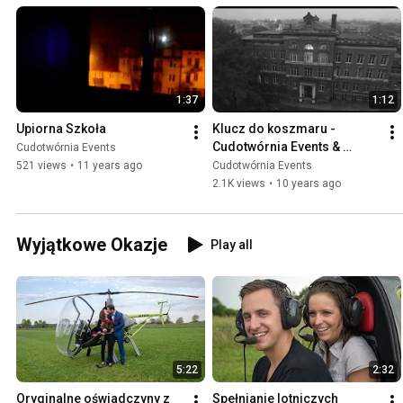
1:37
1:12
Upiorna Szkoła
Klucz do koszmaru - 
Cudotwórnia Events & 
Cudotwórnia Events
Jigsaw Rooms
521 views
•
11 years ago
Cudotwórnia Events
2.1K views
•
10 years ago
Wyjątkowe Okazje
Play all
5:22
2:32
Oryginalne oświadczyny z 
Spełnianie lotniczych 