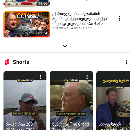
19:56
„ქართველებს სილამაზის
აღქმა დაქვეითებული გვაქვს"
- ზვიად ციკოლია | Car-ხანა
25K views
4 weeks ago
2:09:24
Shorts
როგორია 200 
ნაწყვეტი The Grand 
სილვესტერ 
000$-იანი E30? 
Tour-ის ბოლო 
სტალონე სენას 