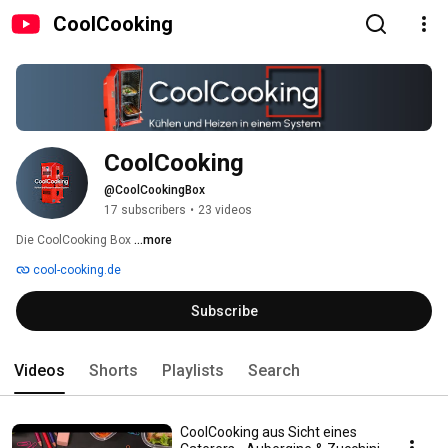
CoolCooking
CoolCooking
@CoolCookingBox
17 subscribers
•
23 videos
Die CoolCooking Box 
...more
cool-cooking.de
Subscribe
Videos
Shorts
Playlists
Search
CoolCooking aus Sicht eines