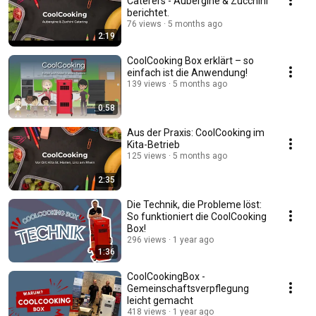
Caterers - Aubergine & Zucchini
berichtet.
76 views
5 months ago
2:19
CoolCooking Box erklärt – so
einfach ist die Anwendung!
139 views
5 months ago
0:58
Aus der Praxis: CoolCooking im
Kita-Betrieb
125 views
5 months ago
2:35
Die Technik, die Probleme löst:
So funktioniert die CoolCooking
Box!
296 views
1 year ago
1:36
CoolCookingBox -
Gemeinschaftsverpflegung
leicht gemacht
418 views
1 year ago