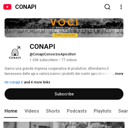
CONAPI
CONAPI
@ConapiConsorzioApicoltori
1.03K subscribers
•
77 videos
Siamo una grande impresa cooperativa di produttori, difendiamo il 
benessere delle api e valorizziamo i prodotti dei nostri apicoltori e le loro 
...more
produzioni, fieri e orgogliosi del nostro lavoro. Siamo la filiera unica e 
conapi.it
and 4 more links
autentica del miele in Italia e con oltre 100.000 alveari siamo anche il 
primo produttore di miele biologico in Europa. La relazione diretta, il legame 
Subscribe
fra le persone, l’entusiasmo, la condivisione delle scelte caratterizzano la 
conduzione dell’azienda e il nostro rapporto con il mercato nazionale e 
internazionale. Siamo Conapi, coltivatori e moltiplicatori di biodiversità. 
Home
Videos
Shorts
Podcasts
Playlists
Sea