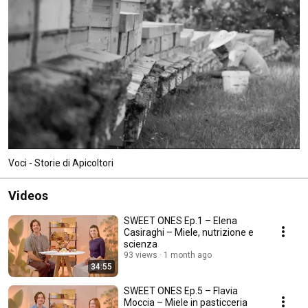
Voci - Storie di Apicoltori
Videos
SWEET ONES Ep.1 – Elena
Casiraghi – Miele, nutrizione e
scienza
93 views
1 month ago
34:55
SWEET ONES Ep.5 – Flavia
Moccia – Miele in pasticceria