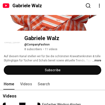
Gabriele Walz
Gabriele Walz
@CompanyFashion
8 subscribers
•
11 videos
Auf diesem Kanal stellen wir für Sie die schönsten Krawattenknoten & tolle 
Stylingtipps für Tücher und Schals bereit sowie aktuelle Trends, Tipps und 
...more
Ideen sowie Beispiele aus unserer Produktpalette 
Subscribe
Home
Videos
Search
Videos
Einfacher Windsor-Knoten,