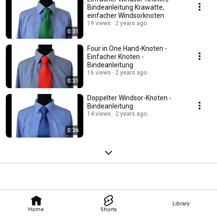
Bindeanleitung Krawatte,
einfacher Windsorknoten
19 views
2 years ago
0:31
Four in One Hand-Knoten -
Einfacher Knoten -
Bindeanleitung
16 views
2 years ago
0:31
Doppelter Windsor-Knoten -
Bindeanleitung
14 views
2 years ago
0:36
Library
Home
Shorts