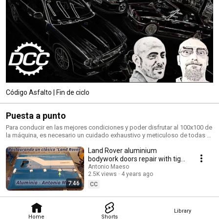
Código Asfalto | Fin de ciclo
Puesta a punto
Para conducir en las mejores condiciones y poder disfrutar al 100x100 de
la máquina, es necesario un cuidado exhaustivo y meticuloso de todas y
cada una de las partes mecánicas y estéticas de la susodicha obra de
Land Rover aluminium
ingeniería.
bodywork doors repair with tig
welding
Antonio Maeso
2.5K views
4 years ago
7:46
CC
Library
Home
Shorts