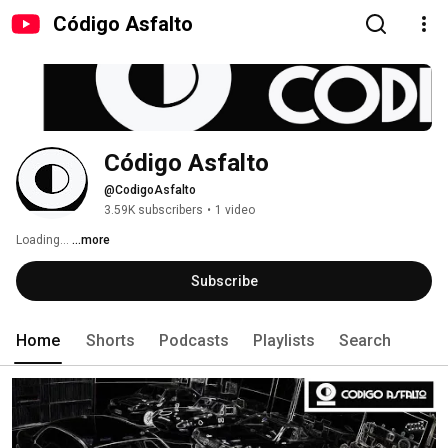
Código Asfalto
Código Asfalto
@CodigoAsfalto
3.59K subscribers
•
1 video
Loading... 
...more
Subscribe
Home
Shorts
Podcasts
Playlists
Search