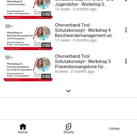
Jugendchor - Workshop 5
Interventionsplan
15 views
3 months ago
1:32
Chorverband Tirol:
Schutzkonzept - Workshop 4
Beschwerdemanagement und
Partizipation (Beteiligung)
17 views
3 months ago
1:02
Chorverband Tirol:
Schutzkonzept - Workshop 3
Präventionsangebote für
Kinder und Jugendliche
8 views
3 months ago
1:02
Library
Home
Shorts